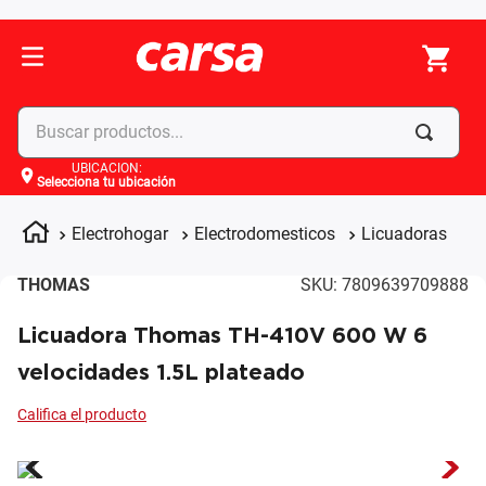
Buscar productos...
UBICACIÓN
:
Selecciona tu ubicación
Términos más buscados
1
.
celulares
Electrohogar
Electrodomesticos
Licuadoras
2
.
moto
THOMAS
SKU
:
7809639709888
3
.
laptop
Licuadora Thomas TH-410V 600 W 6
4
.
apple
velocidades 1.5L plateado