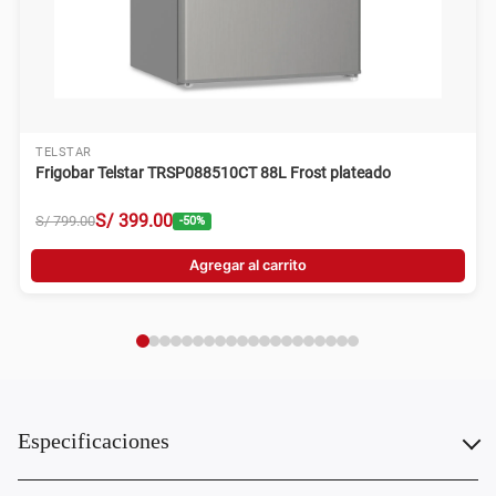
TELSTAR
Frigobar Telstar TRSP088510CT 88L Frost plateado
S/
399
.
00
S/
799
.
00
-
50
%
Agregar al carrito
Especificaciones