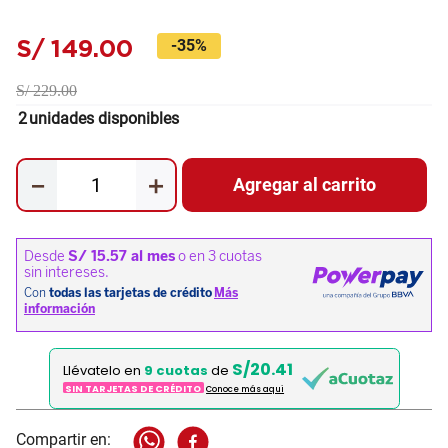
S/
149
.
00
-
35%
S/
229
.
00
2
unidades disponibles
－
＋
Agregar al carrito
S/20.41
Llévatelo en
9 cuotas
de
SIN TARJETAS DE CRÉDITO
Conoce más aqui