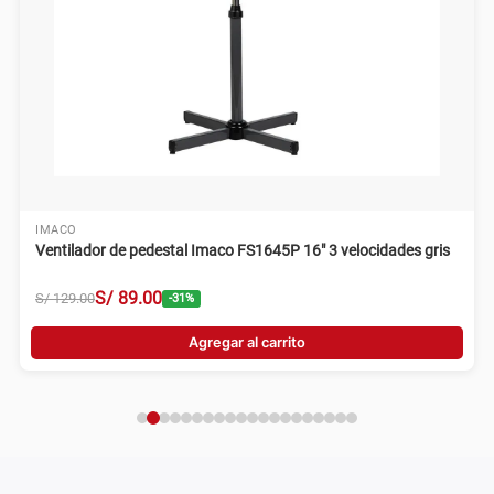
IMACO
Ventilador de pedestal Imaco FS1645P 16" 3 velocidades gris
S/
89
.
00
S/
129
.
00
-
31
%
Agregar al carrito