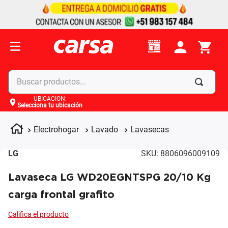
Buscar productos...
UBICACIÓN
:
Selecciona tu ubicación
Términos más buscados
1
.
celulares
Electrohogar
Lavado
Lavasecas
2
.
moto
LG
SKU
:
8806096009109
3
.
laptop
Lavaseca LG WD20EGNTSPG 20/10 Kg
4
.
apple
carga frontal grafito