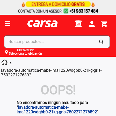
Buscar productos...
UBICACIÓN
:
Selecciona tu ubicación
Términos más buscados
1
.
celulares
lavadora-automatica-mabe-lma1220wdgbb0-21kg-gris-
2
.
moto
7502271276892
3
.
laptop
OOPS!
4
.
apple
No encontramos ningún resultado para
"
lavadora-automatica-mabe-
lma1220wdgbb0-21kg-gris-7502271276892
"