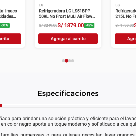
INDURAMA
MIDEA
ama CI-300
Refrigeradora Indurama Side
Refrigerad
by Side RI-795 529L No Frost
MDRT346
Plateado
No Frost n
.
00
S/
1699
.
00
S/
3299
.
00
S/
1699
.
00
-
50
%
-
48
%
rrito
Agregar al carrito
Agre
Especificaciones
para brindar una solución práctica y eficiente para el lavado 
en color negro aporta un toque moderno y sofisticado a cualqui
 familias numerosas o para quienes necesitan lavar grand