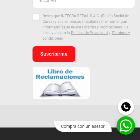
Deseo que INTEGRA RETAIL S.A.C. (Razón Social de
Carsa) y sus empresas vinculadas me mantengan
informado(a) de nuevas ofertas y promociones. He
leído y acepto la
Política de Privacidad
y
Términos y
condiciones
Suscribirme
Compra con un asesor