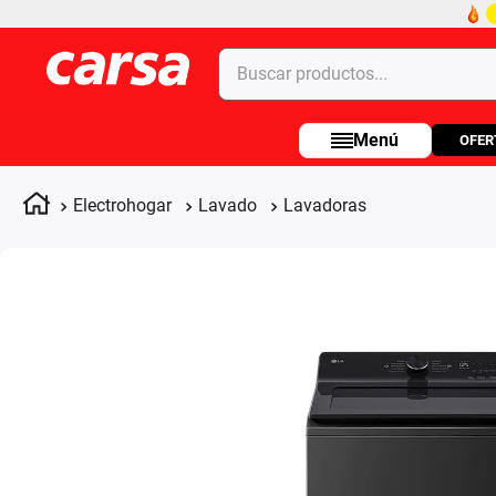
Buscar productos...
OFER
Términos más buscados
1
.
celulares
Electrohogar
Lavado
Lavadoras
2
.
moto
3
.
laptop
4
.
apple