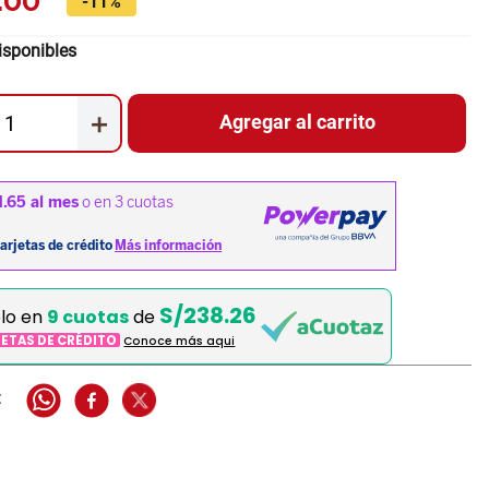
.
00
-
11%
isponibles
＋
Agregar al carrito
S/238.26
elo en
9 cuotas
de
JETAS DE CRÉDITO
Conoce más aqui