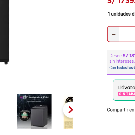
S/
1739
1
unidades d
－
Llévat
SIN TAR