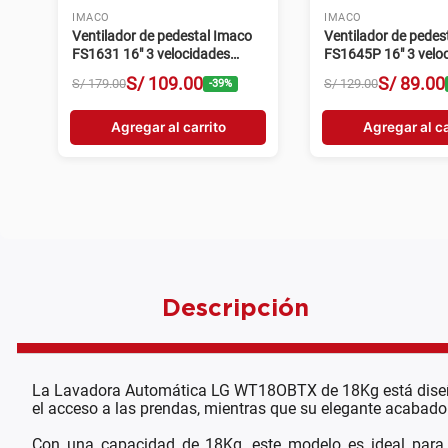
MABE
INDURAMA
Congeladora horizontal Mabe
Congeladora Indur
CHM200PB3 198L Frost
292L Frost blanco
blanco
S/
739
.
00
S/
1099
S/
1619
.
00
S/
2199
.
00
-
54
%
Agregar al carrito
Agregar al ca
Descripción
La Lavadora Automática LG WT18OBTX de 18Kg está diseñada 
el acceso a las prendas, mientras que su elegante acabado 
Con una capacidad de 18Kg, este modelo es ideal para