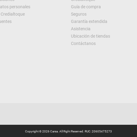
datos personales
Guía de compra
Credialtoque
Seguros
uentes
Garantía extendida
Asistencia
Ubicación de tiendas
Contáctanos
Copyright © 2026 Carsa. All Right Reserved. RUC: 20605475273