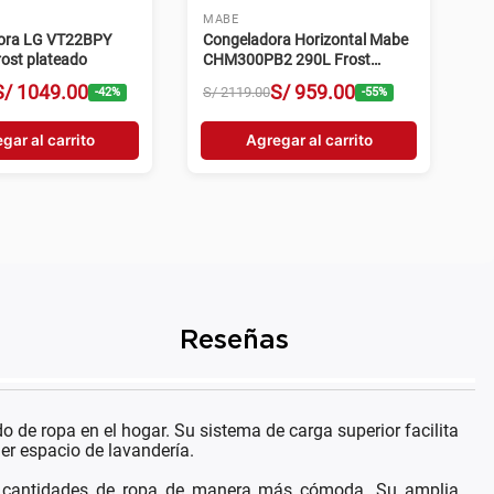
INDURAMA
ora Midea
Refrigeradora Indurama Side
MTR28PEWD 236L
by Side RI-795DNI 529L No
egro
Frost negra
S/
899
.
00
S/
1799
.
00
S/
3399
.
00
-
47
%
-
47
%
gar al carrito
Agregar al carrito
Reseñas
de ropa en el hogar. Su sistema de carga superior facilita
er espacio de lavandería.
es cantidades de ropa de manera más cómoda. Su amplia