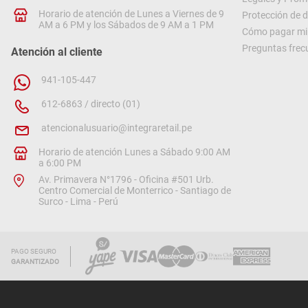
Horario de atención de Lunes a Viernes de 9
Protección de 
AM a 6 PM y los Sábados de 9 AM a 1 PM
Cómo pagar mi 
Preguntas frec
Atención al cliente
941-105-447
612-6863 / directo (01)
atencionalusuario@integraretail.pe
Horario de atención Lunes a Sábado 9:00 AM
a 6:00 PM
Av. Primavera N°1796 - Oficina #501 Urb.
Centro Comercial de Monterrico - Santiago de
Surco - Lima - Perú
PAGO SEGURO
GARANTIZADO