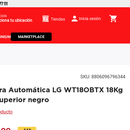
CIÓN
Inicia sesión
Tiendas
ciona tu ubicación
S
NIUM
MARKETPLACE
SKU
:
8806096796344
ra Automática LG WT18OBTX 18Kg
uperior negro
roducto