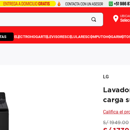
UBICA
Selec
TAS
ELECTROHOGAR
TELEVISORES
CELULARES
COMPUTO
HOGAR
MOTO
LG
Lavado
carga s
Califica el p
S/
1949
.
00