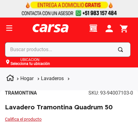
Buscar productos...
UBICACIÓN
:
Selecciona tu ubicación
Términos más buscados
1
.
celulares
Hogar
Lavaderos
2
.
moto
TRAMONTINA
SKU
:
93-94007103-0
3
.
laptop
Lavadero Tramontina Quadrum 50
4
.
apple