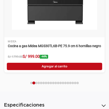
MIDEA
Cocina a gas Midea MGS30TL6B-PE 75.9 cm 6 hornillas negro
S/
999
.
00
S/
1799
.
00
-
44
%
Agregar al carrito
Especificaciones