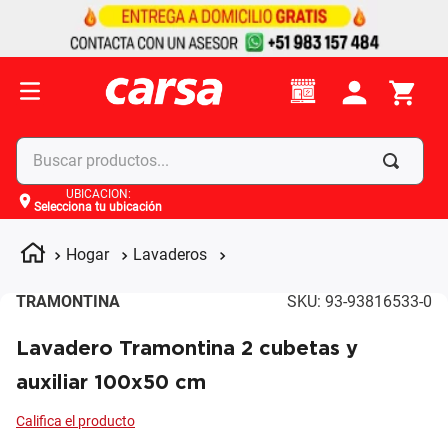
Buscar productos...
UBICACIÓN
:
Selecciona tu ubicación
Términos más buscados
1
.
celulares
Hogar
Lavaderos
2
.
moto
TRAMONTINA
SKU
:
93-93816533-0
3
.
laptop
Lavadero Tramontina 2 cubetas y
4
.
apple
auxiliar 100x50 cm