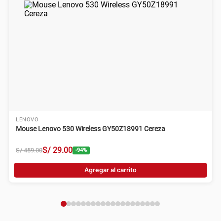
LENOVO
Mouse Lenovo 530 Wireless GY50Z18991 Cereza
S/
29
.
00
S/
459
.
00
-
94
%
Agregar al carrito