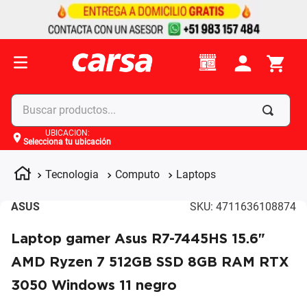
Buscar productos...
UBICACIÓN
:
Selecciona tu ubicación
Términos más buscados
1
.
celulares
Tecnologia
Computo
Laptops
2
.
moto
ASUS
SKU
:
4711636108874
3
.
laptop
Laptop gamer Asus R7-7445HS 15.6"
4
.
apple
AMD Ryzen 7 512GB SSD 8GB RAM RTX
3050 Windows 11 negro