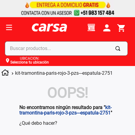
Buscar productos...
UBICACIÓN
:
Selecciona tu ubicación
Términos más buscados
kit-tramontina-paris-rojo-3-pzs---espatula-2751
1
.
celulares
2
.
moto
OOPS!
3
.
laptop
4
.
apple
No encontramos ningún resultado para "
kit-
tramontina-paris-rojo-3-pzs---espatula-2751
"
¿Qué debo hacer?