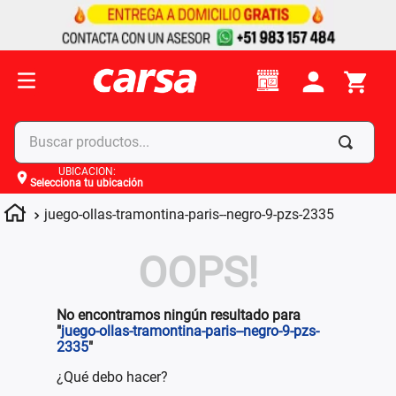
Buscar productos...
UBICACIÓN
:
Selecciona tu ubicación
Términos más buscados
juego-ollas-tramontina-paris--negro-9-pzs-2335
1
.
celulares
2
.
moto
OOPS!
3
.
laptop
4
.
apple
No encontramos ningún resultado para
"
juego-ollas-tramontina-paris--negro-9-pzs-
2335
"
¿Qué debo hacer?