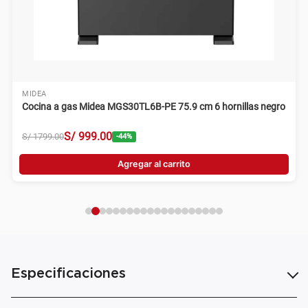
MIDEA
Cocina a gas Midea MGS30TL6B-PE 75.9 cm 6 hornillas negro
S/
999
.
00
S/
1799
.
00
-
44
%
Agregar al carrito
Especificaciones