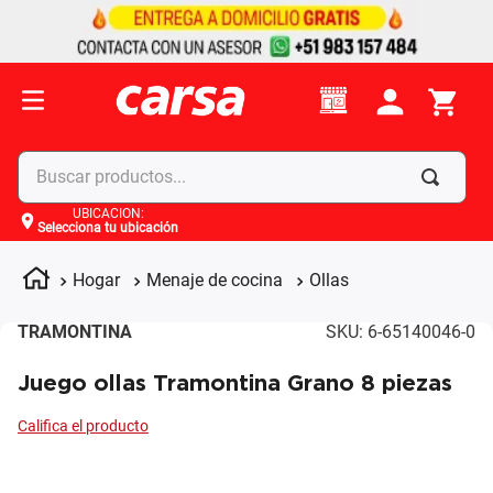
Buscar productos...
UBICACIÓN
:
Selecciona tu ubicación
Términos más buscados
1
.
celulares
Hogar
Menaje de cocina
Ollas
2
.
moto
TRAMONTINA
SKU
:
6-65140046-0
3
.
laptop
Juego ollas Tramontina Grano 8 piezas
4
.
apple