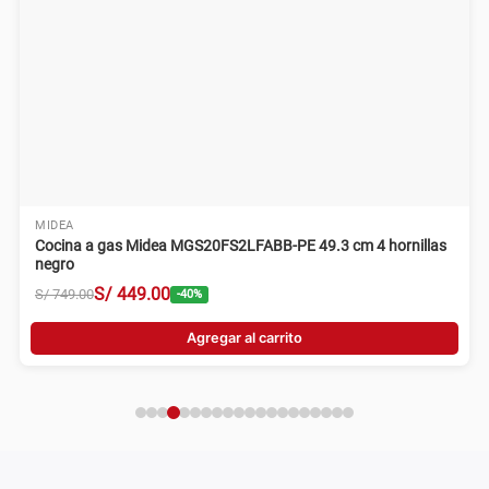
MIDEA
Cocina a gas Midea MGS20FS2LFABB-PE 49.3 cm 4 hornillas
negro
S/
449
.
00
S/
749
.
00
-
40
%
Agregar al carrito