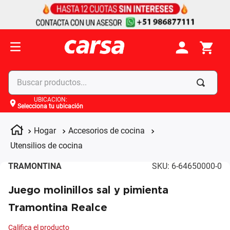
Buscar productos...
UBICACIÓN
:
Selecciona tu ubicación
Términos más buscados
1
.
celulares
Hogar
Accesorios de cocina
2
.
moto
Utensilios de cocina
3
.
laptop
TRAMONTINA
SKU
:
6-64650000-0
4
.
apple
Juego molinillos sal y pimienta
Tramontina Realce