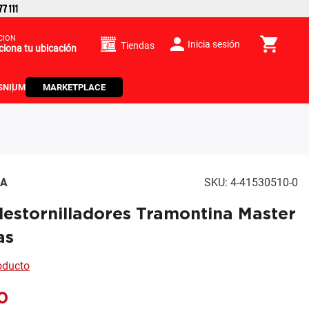
CIÓN
Inicia sesión
Tiendas
ciona tu ubicación
S
NIUM
MARKETPLACE
NA
SKU
:
4-41530510-0
estornilladores Tramontina Master
as
roducto
0