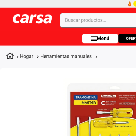
Buscar productos...
OFER
Términos más buscados
1
.
celulares
Hogar
Herramientas manuales
2
.
moto
3
.
laptop
4
.
apple