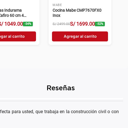
MABE
gas Indurama
Cocina Mabe CMP7670FX0
afiro 60 cm 4
Inox
egro
S/
1049
.
00
S/
1699
.
00
S/
2499
.
00
-
34
%
-
32
%
gar al carrito
Agregar al carrito
Reseñas
fecta para usted, que trabaja en la construcción civil o con