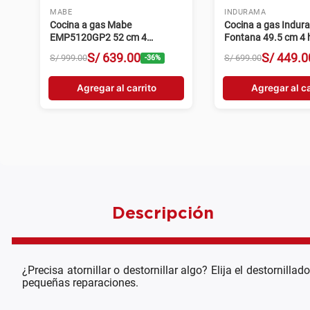
MABE
INDURAMA
Cocina a gas Mabe
Cocina a gas Indur
EMP5120GP2 52 cm 4
Fontana 49.5 cm 4 h
hornillas grafito
gris
S/
639
.
00
S/
449
.
0
S/
999
.
00
S/
699
.
00
-
36
%
Agregar al carrito
Agregar al ca
Descripción
¿Precisa atornillar o destornillar algo? Elija el destornil
pequeñas reparaciones.