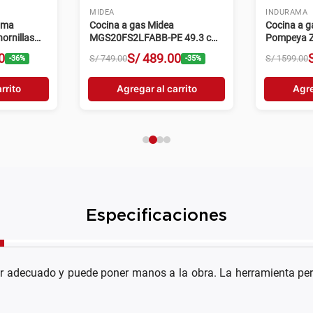
MIDEA
INDURAMA
ama
Cocina a gas Midea
Cocina a 
ornillas
MGS20FS2LFABB-PE 49.3 cm
Pompeya Z
4 hornillas negro
hornillas n
0
S/
489
.
00
S/
749
.
00
S/
1599
.
00
-
36
%
-
35
%
rrito
Agregar al carrito
Agre
Especificaciones
lador adecuado y puede poner manos a la obra. La herramienta per