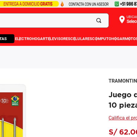
UBICA
Selec
TAS
ELECTROHOGAR
TELEVISORES
CELULARES
COMPUTO
HOGAR
MOTO
TRAMONTI
Juego d
10 piez
Califica el p
S/
62
.
0