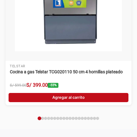
TELSTAR
Cocina a gas Telstar TCG020110 50 cm 4 hornillas plateado
S/
399
.
00
S/
599
.
00
-
33
%
Agregar al carrito