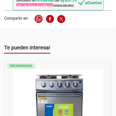
S/217.71
Llévatelo en
9 cuotas
de
SIN TARJETAS DE CRÉDITO
Conoce más aqui
Te pueden interesar
RECOMENDADO