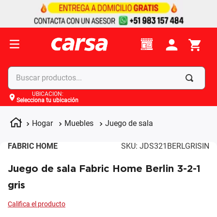
Buscar productos...
UBICACIÓN
:
Selecciona tu ubicación
Términos más buscados
1
.
celulares
Hogar
Muebles
Juego de sala
2
.
moto
FABRIC HOME
SKU
:
JDS321BERLGRISIN
3
.
laptop
Juego de sala Fabric Home Berlin 3-2-1
4
.
apple
gris