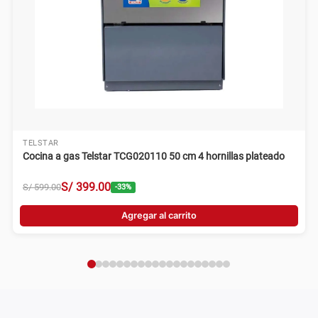
TELSTAR
Cocina a gas Telstar TCG020110 50 cm 4 hornillas plateado
S/
399
.
00
S/
599
.
00
-
33
%
Agregar al carrito