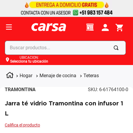
Buscar productos...
UBICACIÓN
:
Selecciona tu ubicación
Términos más buscados
1
.
celulares
Hogar
Menaje de cocina
Teteras
2
.
moto
TRAMONTINA
SKU
:
6-61764100-0
3
.
laptop
Jarra té vidrio Tramontina con infusor 1
4
.
apple
L