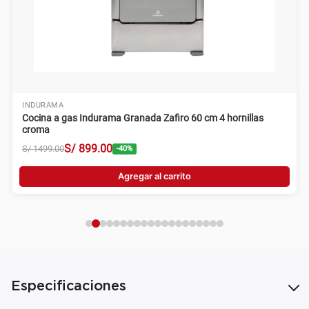
INDURAMA
Cocina a gas Indurama Granada Zafiro 60 cm 4 hornillas
croma
S/
899
.
00
S/
1499
.
00
-
40
%
Agregar al carrito
Especificaciones