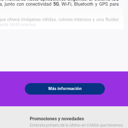
ía, junto con conectividad
5G
, Wi-Fi, Bluetooth y GPS para
 que ofrece imágenes nítidas, colores intensos y una fluidez
sta táctil precisa.
r imágenes con alta definición, excelente rango dinámico y
madas claras y bien definidas. Un smartphone que equilibra
Promociones y novedades
Entérate primero de lo último en CARSA que tenemos