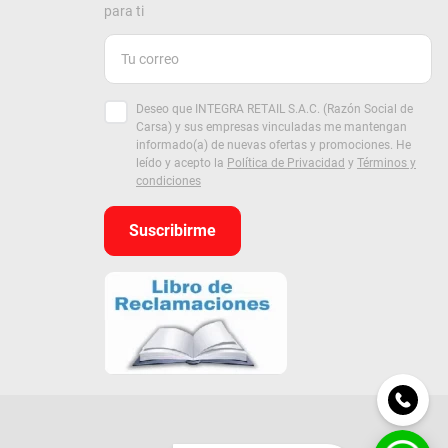
para ti
Deseo que INTEGRA RETAIL S.A.C. (Razón Social de
Carsa) y sus empresas vinculadas me mantengan
informado(a) de nuevas ofertas y promociones. He
leído y acepto la
Política de Privacidad
y
Términos y
condiciones
Suscribirme