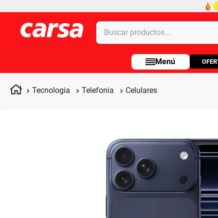
Buscar productos...
OFER
Términos más buscados
1
.
celulares
Tecnologia
Telefonia
Celulares
2
.
moto
3
.
laptop
4
.
apple