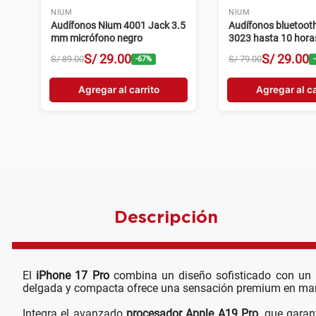
NIUM
NIUM
Audífonos Nium 4001 Jack 3.5
Audífonos bluetoot
mm micrófono negro
3023 hasta 10 hora
S/
29
.
00
S/
29
.
00
S/
89
.
00
S/
79
.
00
-
67
%
-
Agregar al carrito
Agregar al ca
Descripción
El
iPhone 17 Pro
combina un diseño sofisticado con un r
delgada y compacta ofrece una sensación premium en mano, 
Integra el avanzado
procesador Apple A19 Pro
, que garan