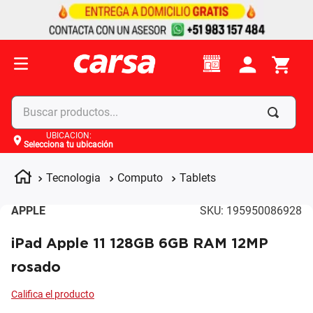
Buscar productos...
UBICACIÓN
:
Selecciona tu ubicación
Términos más buscados
1
.
celulares
Tecnologia
Computo
Tablets
2
.
moto
APPLE
SKU
:
195950086928
3
.
laptop
iPad Apple 11 128GB 6GB RAM 12MP
4
.
apple
rosado