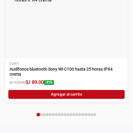
SONY
Audífonos bluetooth Sony WI-C100 hasta 25 horas IPX4
crema
S/
89
.
00
S/
129
.
00
-
31
%
Agregar al carrito