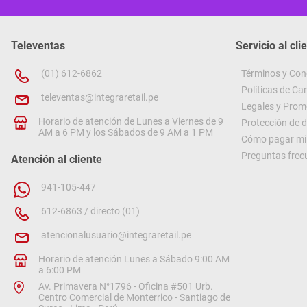
Televentas
Servicio al cli
(01) 612-6862
Términos y Con
Políticas de C
televentas@integraretail.pe
Legales y Prom
Horario de atención de Lunes a Viernes de 9
Protección de 
AM a 6 PM y los Sábados de 9 AM a 1 PM
Cómo pagar mi 
Preguntas frec
Atención al cliente
941-105-447
612-6863 / directo (01)
atencionalusuario@integraretail.pe
Horario de atención Lunes a Sábado 9:00 AM
a 6:00 PM
Av. Primavera N°1796 - Oficina #501 Urb.
Centro Comercial de Monterrico - Santiago de