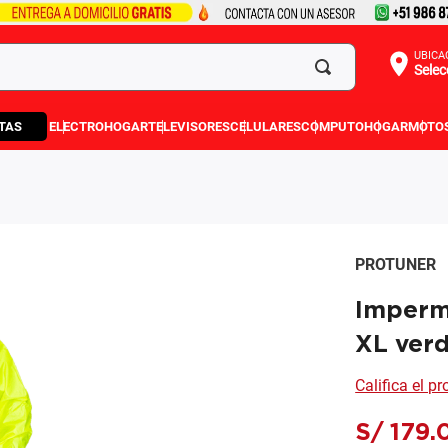
UBICA
Selec
TAS
ELECTROHOGAR
TELEVISORES
CELULARES
COMPUTO
HOGAR
MOTO
PROTUNER
Imperme
XL ver
Califica el p
S/
179
.