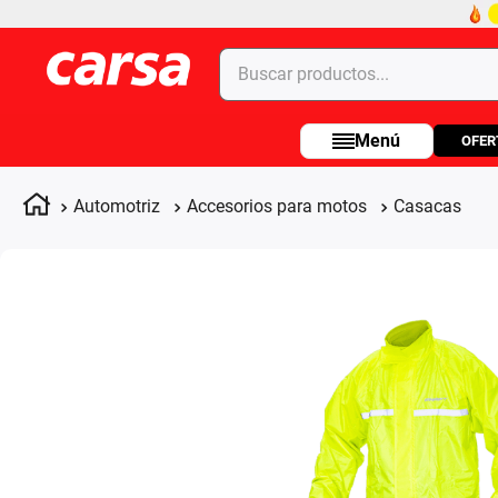
Buscar productos...
OFER
Términos más buscados
1
.
celulares
Automotriz
Accesorios para motos
Casacas
2
.
moto
3
.
laptop
4
.
apple