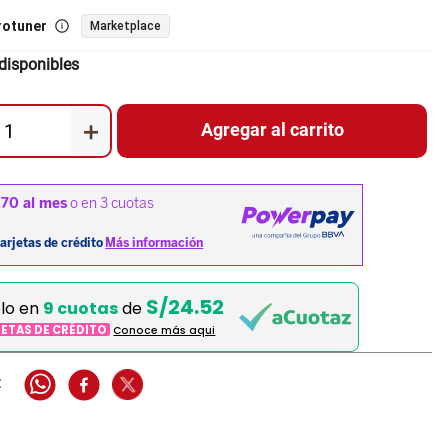
rotuner
Marketplace
disponibles
＋
Agregar al carrito
S/24.52
elo en
9 cuotas
de
JETAS DE CRÉDITO
Conoce más aqui