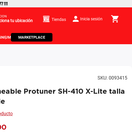
CIÓN
Inicia sesión
Tiendas
ciona tu ubicación
S
NIUM
MARKETPLACE
SKU
:
0093415
able Protuner SH-410 X-Lite talla
de
roducto
00