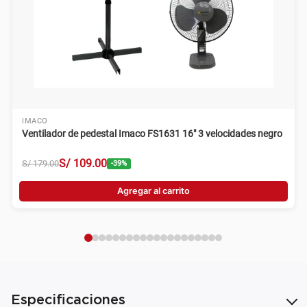
IMACO
Ventilador de pedestal Imaco FS1631 16" 3 velocidades negro
S/
109
.
00
S/
179
.
00
-
39
%
Agregar al carrito
Especificaciones