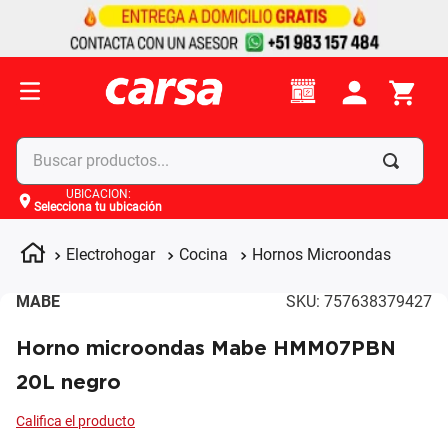
Buscar productos...
UBICACIÓN
:
Selecciona tu ubicación
Términos más buscados
1
.
celulares
Electrohogar
Cocina
Hornos Microondas
2
.
moto
MABE
SKU
:
757638379427
3
.
laptop
Horno microondas Mabe HMM07PBN
4
.
apple
20L negro