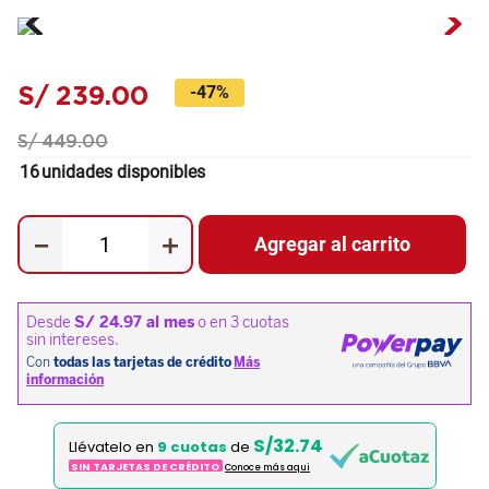
S/
239
.
00
-
47%
S/
449
.
00
16
unidades disponibles
－
＋
Agregar al carrito
S/32.74
Llévatelo en
9 cuotas
de
SIN TARJETAS DE CRÉDITO
Conoce más aqui