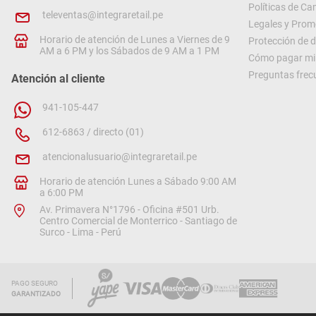
Políticas de C
televentas@integraretail.pe
Legales y Prom
Horario de atención de Lunes a Viernes de 9
Protección de 
AM a 6 PM y los Sábados de 9 AM a 1 PM
Cómo pagar mi 
Preguntas frec
Atención al cliente
941-105-447
612-6863 / directo (01)
atencionalusuario@integraretail.pe
Horario de atención Lunes a Sábado 9:00 AM
a 6:00 PM
Av. Primavera N°1796 - Oficina #501 Urb.
Centro Comercial de Monterrico - Santiago de
Surco - Lima - Perú
PAGO SEGURO
GARANTIZADO