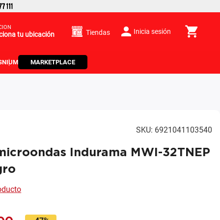
CIÓN
Inicia sesión
Tiendas
ciona tu ubicación
S
NIUM
MARKETPLACE
SKU
:
6921041103540
microondas Indurama MWI-32TNEP
gro
roducto