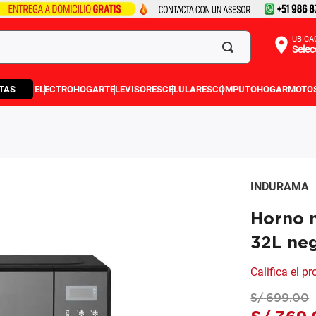
UBICA
Selec
TAS
ELECTROHOGAR
TELEVISORES
CELULARES
COMPUTO
HOGAR
MOTO
INDURAMA
Horno 
32L ne
Califica el p
S/
699
.
00