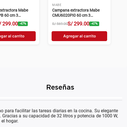
MABE
xtractora Mabe
Campana extractora Mabe
B 60 cm 3
CMU6020PI0 60 cm 3
s negro
velocidades inox
/
299
.
00
S/
299
.
00
S/
569
.
00
-
47
%
-
47
%
gar al carrito
Agregar al carrito
Reseñas
ra facilitar las tareas diarias en la cocina. Su elegante
 Gracias a su capacidad de 32 litros y potencia de 1000 W,
 el hogar.