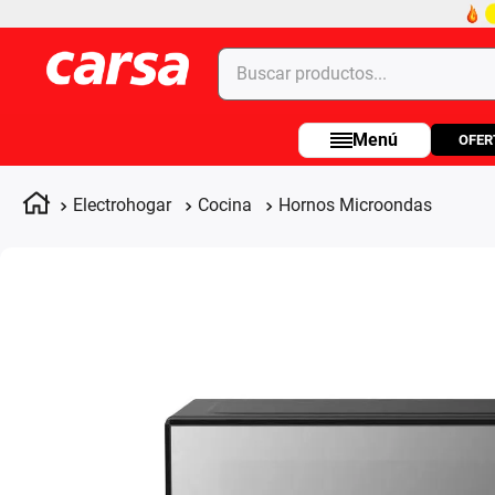
Buscar productos...
OFER
Términos más buscados
1
.
celulares
Electrohogar
Cocina
Hornos Microondas
2
.
moto
3
.
laptop
4
.
apple