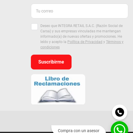
Deseo que INTEGRA RETAIL S.A.C. (Razón Social de
Carsa) y sus empresas vinculadas me mantengan
informado(a) de nuevas ofertas y promociones. He
leído y acepto la
Política de Privacidad
y
Términos y
condiciones
Suscribirme
Compra con un asesor