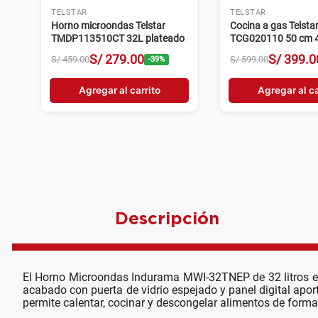
TELSTAR
TELSTAR
Horno microondas Telstar
Cocina a gas Telsta
TMDP113510CT 32L plateado
TCG020110 50 cm 4 
plateado
S/
279
.
00
S/
399
.
0
S/
459
.
00
S/
599
.
00
-
39
%
Agregar al carrito
Agregar al ca
Descripción
El Horno Microondas Indurama MWI-32TNEP de 32 litros en 
acabado con puerta de vidrio espejado y panel digital apo
permite calentar, cocinar y descongelar alimentos de forma