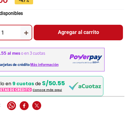
00
-
47%
disponibles
＋
Agregar al carrito
S/50.55
elo en
9 cuotas
de
JETAS DE CRÉDITO
Conoce más aqui