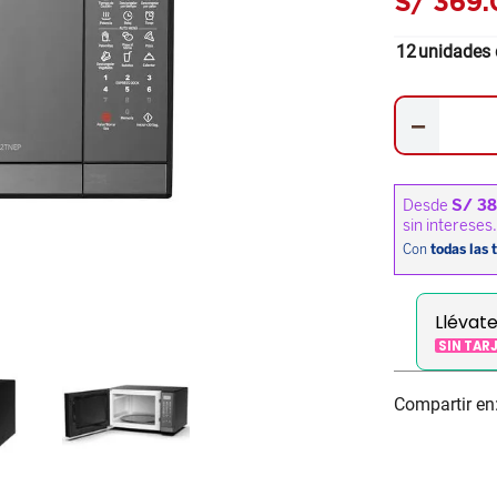
S/
369
.
12
unidades 
－
Llévat
SIN TAR