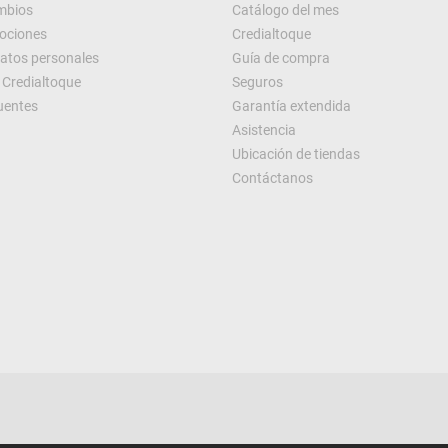
ambios
Catálogo del mes
ociones
Credialtoque
datos personales
Guía de compra
Credialtoque
Seguros
uentes
Garantía extendida
Asistencia
Ubicación de tiendas
Contáctanos