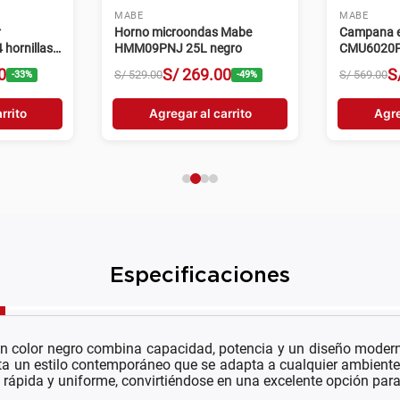
MABE
MABE
r
Horno microondas Mabe
Campana e
hornillas
HMM09PNJ 25L negro
CMU6020P
velocidade
0
S/
269
.
00
S
S/
529
.
00
S/
569
.
00
-
33
%
-
49
%
rrito
Agregar al carrito
Agre
Especificaciones
color negro combina capacidad, potencia y un diseño moderno pa
rta un estilo contemporáneo que se adapta a cualquier ambiente.
 rápida y uniforme, convirtiéndose en una excelente opción para