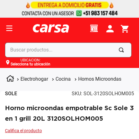
Buscar productos...
UBICACIÓN
:
Selecciona tu ubicación
Términos más buscados
1
.
celulares
Electrohogar
Cocina
Hornos Microondas
2
.
moto
SOLE
SKU
:
SOL-3120SOLHOM005
3
.
laptop
Horno microondas empotrable Sc Sole 3
4
.
apple
en 1 grill 20L 3120SOLHOM005