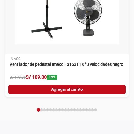
IMACO
Ventilador de pedestal Imaco FS1631 16" 3 velocidades negro
S/
109
.
00
S/
179
.
00
-
39
%
Agregar al carrito