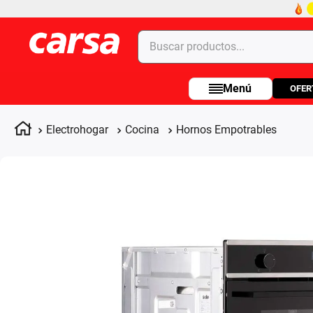
Buscar productos...
OFER
Términos más buscados
1
.
celulares
Electrohogar
Cocina
Hornos Empotrables
2
.
moto
3
.
laptop
4
.
apple