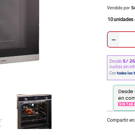
Vendido por
S
10
unidades 
－
Desde
en co
SIN TAR