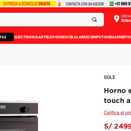
UBICA
Selec
TAS
ELECTROHOGAR
TELEVISORES
CELULARES
COMPUTO
HOGAR
MOTO
SOLE
Horno e
touch a
Califica el p
S/
249