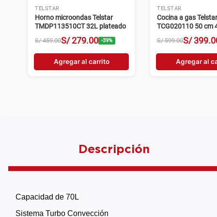
TELSTAR
TELSTAR
Horno microondas Telstar
Cocina a gas Telsta
TMDP113510CT 32L plateado
TCG020110 50 cm 4 
plateado
S/
279
.
00
S/
399
.
0
S/
459
.
00
S/
599
.
00
-
39
%
Agregar al carrito
Agregar al ca
Descripción
Capacidad de 70L
Sistema Turbo Convección