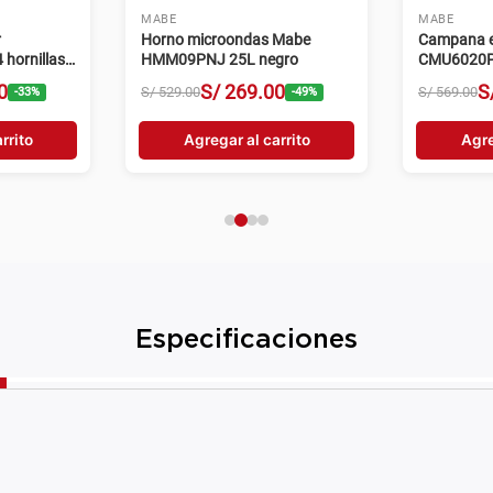
MABE
MABE
r
Horno microondas Mabe
Campana e
hornillas
HMM09PNJ 25L negro
CMU6020P
velocidade
0
S/
269
.
00
S
S/
529
.
00
S/
569
.
00
-
33
%
-
49
%
rrito
Agregar al carrito
Agre
Especificaciones