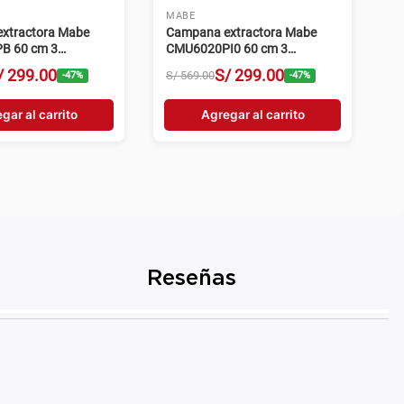
MABE
xtractora Mabe
Campana extractora Mabe
B 60 cm 3
CMU6020PI0 60 cm 3
s negro
velocidades inox
/
299
.
00
S/
299
.
00
S/
569
.
00
-
47
%
-
47
%
gar al carrito
Agregar al carrito
Reseñas