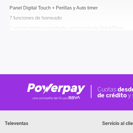
Panel Digital Touch + Perillas y Auto timer
7 funciones de horneado
Cavidad interna esmaltada con tecnología QuickClean
Puerta desmontable para una limpieza profunda y con Soft
Quemadores tubulares de 1.8kW y de 2.5kW
Sistema FFD (cortagas) en quemador de horno y grill
Puerta con temperatura segura al tacto con triple vidrio te
Disponible en GLP GN
SISTEMAS DE SEGURIDAD (5)
DIMENSIONAMIENTO
Alto / ancho / profundidad 595 x 595 x 632 mm
Peso 32 Kg
Televentas
Servicio al cli
INCLUYE