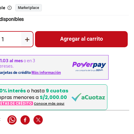
ole
Marketplace
disponibles
＋
Agregar al carrito
0% interés
o hasta
9 cuotas
mpras menores a
S/2,000.00
JETAS DE CRÉDITO
Conoce más aqui