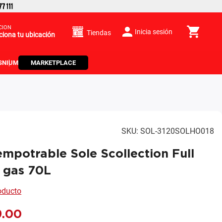
CIÓN
Inicia sesión
Tiendas
ciona tu ubicación
S
NIUM
MARKETPLACE
SKU
:
SOL-3120SOLHO018
mpotrable Sole Scollection Full
 gas 70L
roducto
9
.
00