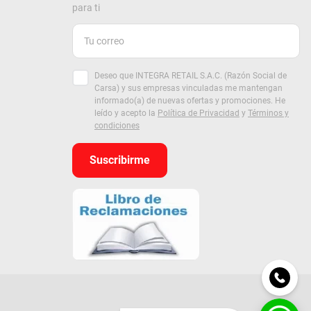
para ti
Deseo que INTEGRA RETAIL S.A.C. (Razón Social de
Carsa) y sus empresas vinculadas me mantengan
informado(a) de nuevas ofertas y promociones. He
leído y acepto la
Política de Privacidad
y
Términos y
condiciones
Suscribirme