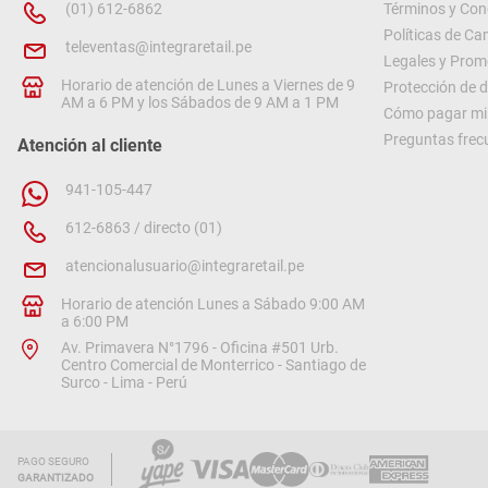
(01) 612-6862
Términos y Con
• Bandeja esmaltada
Políticas de C
televentas@integraretail.pe
• Parrilla de acero cromado
Legales y Prom
Horario de atención de Lunes a Viernes de 9
Protección de 
• Jalador de parrilla
AM a 6 PM y los Sábados de 9 AM a 1 PM
Cómo pagar mi 
• Set rosticero profesional “Brasa en tu casa”
Preguntas frec
Atención al cliente
• Spiedo y rack
941-105-447
• Adaptador para manguera GLP
612-6863 / directo (01)
• Kit de inyectores GN
atencionalusuario@integraretail.pe
• Manual de instrucciones
Horario de atención Lunes a Sábado 9:00 AM
a 6:00 PM
Av. Primavera N°1796 - Oficina #501 Urb.
Centro Comercial de Monterrico - Santiago de
Surco - Lima - Perú
PAGO SEGURO
GARANTIZADO