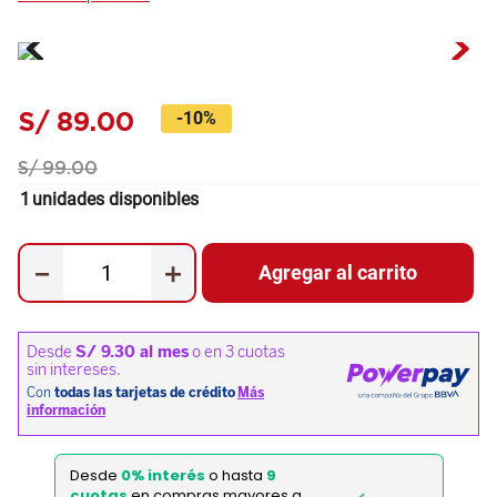
S/
89
.
00
-
10%
S/
99
.
00
1
unidades disponibles
－
＋
Agregar al carrito
Desde
0% interés
o hasta
9
cuotas
en compras mayores a