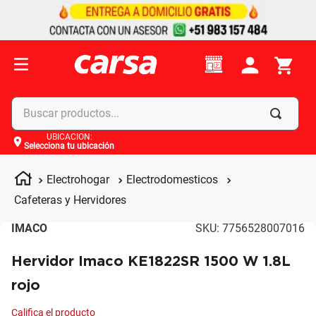
Buscar productos...
UBICACIÓN
:
Selecciona tu ubicación
Términos más buscados
1
.
celulares
Electrohogar
Electrodomesticos
2
.
moto
Cafeteras y Hervidores
3
.
laptop
IMACO
SKU
:
7756528007016
4
.
apple
Hervidor Imaco KE1822SR 1500 W 1.8L
rojo