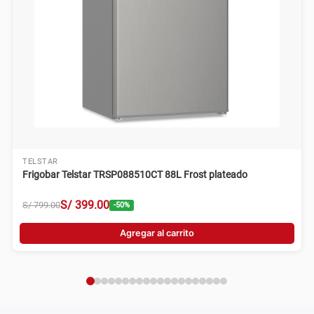
TELSTAR
Frigobar Telstar TRSP088510CT 88L Frost plateado
S/
399
.
00
S/
799
.
00
-
50
%
Agregar al carrito