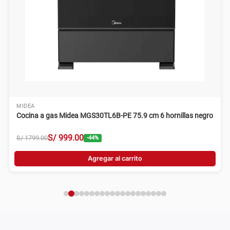
MIDEA
Cocina a gas Midea MGS30TL6B-PE 75.9 cm 6 hornillas negro
S/
999
.
00
S/
1799
.
00
-
44
%
Agregar al carrito