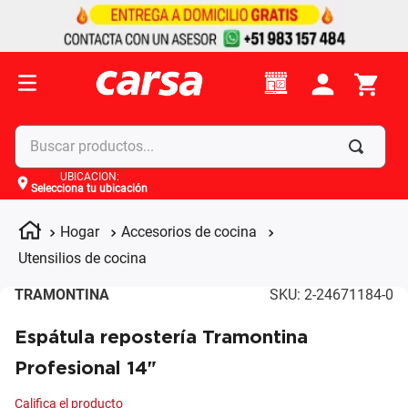
Buscar productos...
UBICACIÓN
:
Selecciona tu ubicación
Términos más buscados
1
.
celulares
Hogar
Accesorios de cocina
2
.
moto
Utensilios de cocina
3
.
laptop
TRAMONTINA
SKU
:
2-24671184-0
4
.
apple
Espátula repostería Tramontina
Profesional 14"