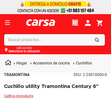
Buscar productos...
UBICACIÓN
:
Selecciona tu ubicación
Términos más buscados
1
.
celulares
Hogar
Accesorios de cocina
Cuchillos
2
.
moto
TRAMONTINA
SKU
:
2-24010006-0
3
.
laptop
Cuchillo utility Tramontina Century 6"
4
.
apple