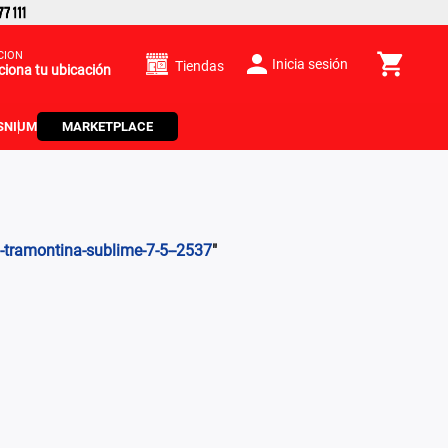
CIÓN
Inicia sesión
Tiendas
ciona tu ubicación
S
NIUM
MARKETPLACE
u-tramontina-sublime-7-5--2537
"