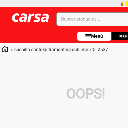
Buscar productos...
OFER
Términos más buscados
1
.
celulares
cuchillo-santoku-tramontina-sublime-7-5--2537
2
.
moto
3
.
laptop
4
.
apple
OOPS!