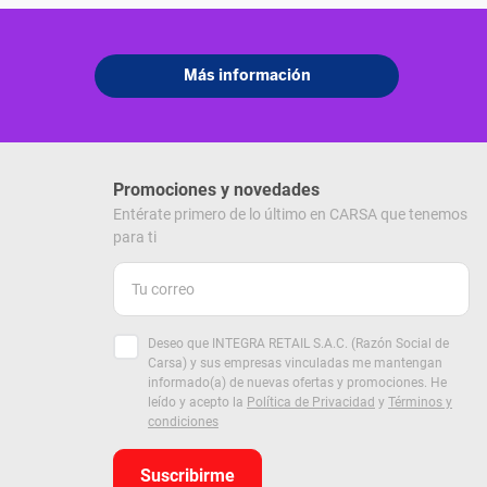
Promociones y novedades
Entérate primero de lo último en CARSA que tenemos
para ti
Deseo que INTEGRA RETAIL S.A.C. (Razón Social de
Carsa) y sus empresas vinculadas me mantengan
informado(a) de nuevas ofertas y promociones. He
leído y acepto la
Política de Privacidad
y
Términos y
condiciones
Suscribirme