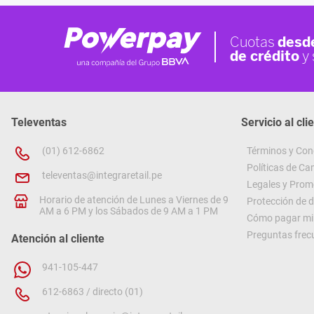
Televentas
Servicio al cli
(01) 612-6862
Términos y Con
Políticas de C
televentas@integraretail.pe
Legales y Prom
Horario de atención de Lunes a Viernes de 9
Protección de 
AM a 6 PM y los Sábados de 9 AM a 1 PM
Cómo pagar mi 
Preguntas frec
Atención al cliente
941-105-447
612-6863 / directo (01)