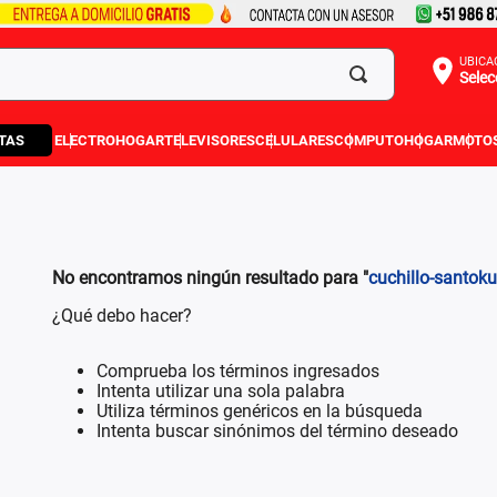
UBICA
Selec
TAS
ELECTROHOGAR
TELEVISORES
CELULARES
COMPUTO
HOGAR
MOTO
No encontramos ningún resultado para "
cuchillo-santok
¿Qué debo hacer?
Comprueba los términos ingresados
Intenta utilizar una sola palabra
Utiliza términos genéricos en la búsqueda
Intenta buscar sinónimos del término deseado