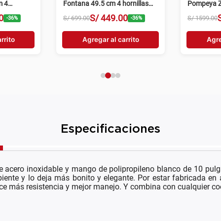
m 4
Fontana 49.5 cm 4 hornillas
Pompeya Z
gris
hornillas n
0
S/
449
.
00
S/
699
.
00
S/
1599
.
00
-
36
%
-
36
%
rrito
Agregar al carrito
Agre
Especificaciones
e acero inoxidable y mango de polipropileno blanco de 10 pulga
ente y lo deja más bonito y elegante. Por estar fabricada en a
e más resistencia y mejor manejo. Y combina con cualquier coc