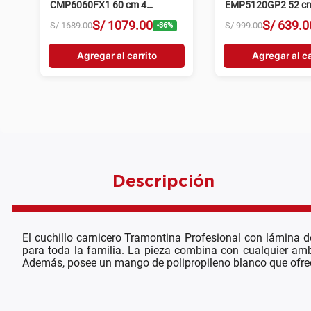
CMP6060FX1 60 cm 4
EMP5120GP2 52 c
hornillas acero inoxidable
hornillas grafito
S/
1079
.
00
S/
639
.
0
S/
1689
.
00
S/
999
.
00
-
36
%
Agregar al carrito
Agregar al ca
Descripción
El cuchillo carnicero Tramontina Profesional con lámina d
para toda la familia. La pieza combina con cualquier ambi
Además, posee un mango de polipropileno blanco que ofrec