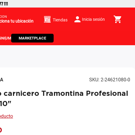
CIÓN
Inicia sesión
Tiendas
ciona tu ubicación
S
NIUM
MARKETPLACE
NA
SKU
:
2-24621080-0
o carnicero Tramontina Profesional
10"
roducto
0