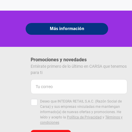
Promociones y novedades
Entérate primero de lo último en CARSA que tenemos
para ti
Deseo que INTEGRA RETAIL S.A.C. (Razón Social de
Carsa) y sus empresas vinculadas me mantengan
informado(a) de nuevas ofertas y promociones. He
leído y acepto la
Política de Privacidad
y
Términos y
condiciones