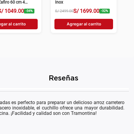
afiro 60 cm 4
Inox
egro
S/
1049
.
00
S/
1699
.
00
S/
2499
.
00
-
34
%
-
32
%
gar al carrito
Agregar al carrito
Reseñas
das es perfecto para preparar un delicioso arroz carretero
cero inoxidable, el cuchillo ofrece una mayor durabilidad.
ina. ¡Facilidad y calidad son con Tramontina!