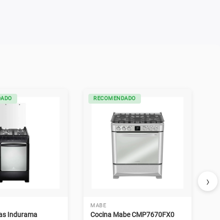
DADO
RECOMENDADO
›
MABE
gas Indurama
Cocina Mabe CMP7670FX0