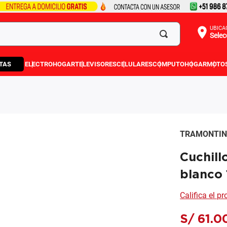
UBICA
Selec
TAS
ELECTROHOGAR
TELEVISORES
CELULARES
COMPUTO
HOGAR
MOTO
TRAMONTI
Cuchill
blanco 
Califica el p
S/
61
.
0