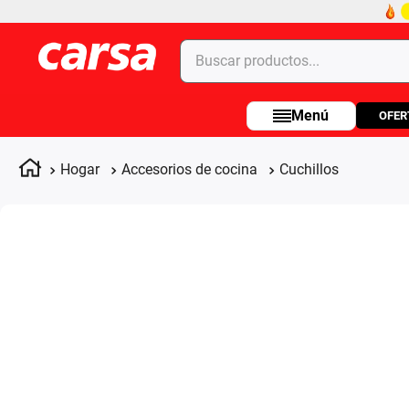
Buscar productos...
OFER
Términos más buscados
1
.
celulares
Hogar
Accesorios de cocina
Cuchillos
2
.
moto
3
.
laptop
4
.
apple