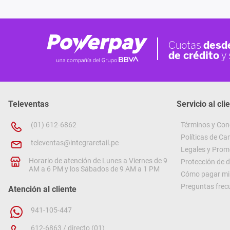
Televentas
Servicio al cli
(01) 612-6862
Términos y Con
Políticas de C
televentas@integraretail.pe
Legales y Prom
Horario de atención de Lunes a Viernes de 9
Protección de 
AM a 6 PM y los Sábados de 9 AM a 1 PM
Cómo pagar mi 
Preguntas frec
Atención al cliente
941-105-447
612-6863 / directo (01)