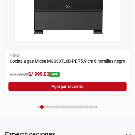
MIDEA
Cocina a gas Midea MGS30TL6B-PE 75.9 cm 6 hornillas negro
S/
999
.
00
S/
1799
.
00
-
44
%
Agregar al carrito
Especificaciones