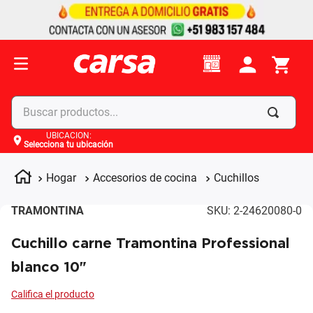
Buscar productos...
UBICACIÓN
:
Selecciona tu ubicación
Términos más buscados
1
.
celulares
Hogar
Accesorios de cocina
Cuchillos
2
.
moto
TRAMONTINA
SKU
:
2-24620080-0
3
.
laptop
Cuchillo carne Tramontina Professional
4
.
apple
blanco 10"