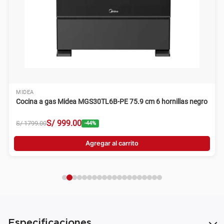
MIDEA
Cocina a gas Midea MGS30TL6B-PE 75.9 cm 6 hornillas negro
S/
999
.
00
S/
1799
.
00
-
44
%
Agregar al carrito
Especificaciones