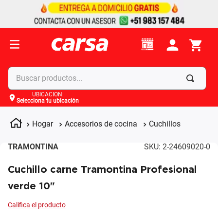
Buscar productos...
UBICACIÓN
:
Selecciona tu ubicación
Términos más buscados
1
.
celulares
Hogar
Accesorios de cocina
Cuchillos
2
.
moto
TRAMONTINA
SKU
:
2-24609020-0
3
.
laptop
Cuchillo carne Tramontina Profesional
4
.
apple
verde 10"