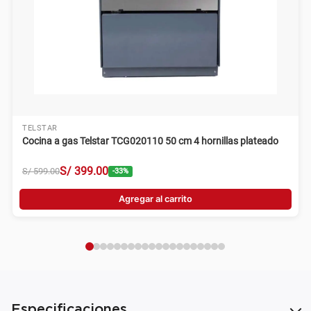
TELSTAR
Cocina a gas Telstar TCG020110 50 cm 4 hornillas plateado
S/
399
.
00
S/
599
.
00
-
33
%
Agregar al carrito
Especificaciones