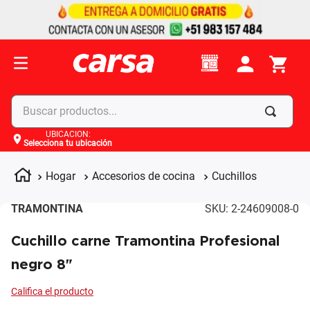
Buscar productos...
UBICACIÓN
:
Selecciona tu ubicación
Términos más buscados
1
.
celulares
Hogar
Accesorios de cocina
Cuchillos
2
.
moto
TRAMONTINA
SKU
:
2-24609008-0
3
.
laptop
Cuchillo carne Tramontina Profesional
4
.
apple
negro 8"