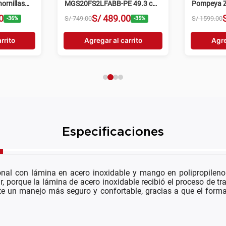
ornillas
MGS20FS2LFABB-PE 49.3 cm
Pompeya Z
4 hornillas negro
hornillas n
0
S/
489
.
00
S/
749
.
00
S/
1599
.
00
-
36
%
-
35
%
rrito
Agregar al carrito
Agre
Especificaciones
nal con lámina en acero inoxidable y mango en polipropileno 
, porque la lámina de acero inoxidable recibió el proceso de tra
ite un manejo más seguro y confortable, gracias a que el for