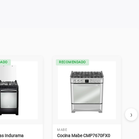
DADO
RECOMENDADO
›
MABE
gas Indurama
Cocina Mabe CMP7670FX0