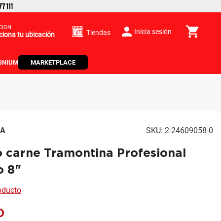
CIÓN
Inicia sesión
Tiendas
ciona tu ubicación
S
NIUM
MARKETPLACE
NA
SKU
:
2-24609058-0
o carne Tramontina Profesional
o 8"
roducto
0