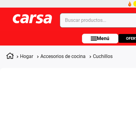
Buscar productos...
OFER
Términos más buscados
1
.
celulares
Hogar
Accesorios de cocina
Cuchillos
2
.
moto
3
.
laptop
4
.
apple