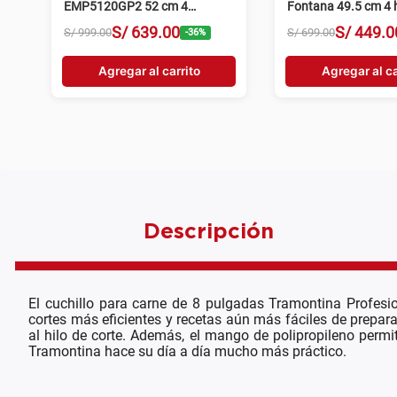
EMP5120GP2 52 cm 4
Fontana 49.5 cm 4 h
hornillas grafito
gris
S/
639
.
00
S/
449
.
0
S/
999
.
00
S/
699
.
00
-
36
%
Agregar al carrito
Agregar al ca
Descripción
El cuchillo para carne de 8 pulgadas Tramontina Profesio
cortes más eficientes y recetas aún más fáciles de preparar
al hilo de corte. Además, el mango de polipropileno perm
Tramontina hace su día a día mucho más práctico.