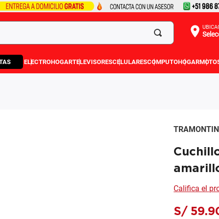
UBICA
Selec
TAS
ELECTROHOGAR
TELEVISORES
CELULARES
COMPUTO
HOGAR
MOTO
TRAMONTI
Cuchill
amarill
Califica el p
S/
59
.
9