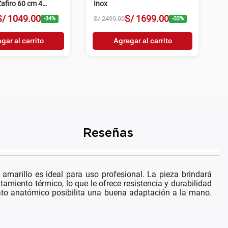
afiro 60 cm 4
Inox
egro
S/
1049
.
00
S/
1699
.
00
S/
2499
.
00
-
34
%
-
32
%
gar al carrito
Agregar al carrito
Reseñas
amarillo es ideal para uso profesional. La pieza brindará
tamiento térmico, lo que le ofrece resistencia y durabilidad
mato anatómico posibilita una buena adaptación a la mano.