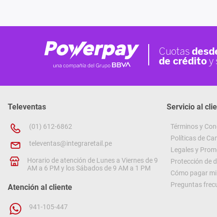
Televentas
Servicio al cli
(01) 612-6862
Términos y Con
Políticas de C
televentas@integraretail.pe
Legales y Prom
Horario de atención de Lunes a Viernes de 9
Protección de 
AM a 6 PM y los Sábados de 9 AM a 1 PM
Cómo pagar mi 
Preguntas frec
Atención al cliente
941-105-447