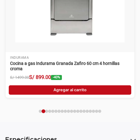
INDURAMA
Cocina a gas Indurama Granada Zafiro 60 cm 4 hornillas
croma
S/
899
.
00
S/
1499
.
00
-
40
%
Agregar al carrito
Especificaciones