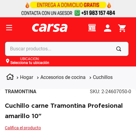
Buscar productos...
UBICACIÓN
:
Selecciona tu ubicación
Términos más buscados
1
.
celulares
Hogar
Accesorios de cocina
Cuchillos
2
.
moto
TRAMONTINA
SKU
:
2-24607050-0
3
.
laptop
Cuchillo carne Tramontina Profesional
4
.
apple
amarillo 10"