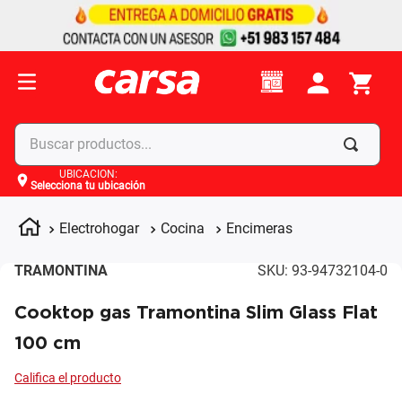
Buscar productos...
UBICACIÓN
:
Selecciona tu ubicación
Términos más buscados
1
.
celulares
Electrohogar
Cocina
Encimeras
2
.
moto
TRAMONTINA
SKU
:
93-94732104-0
3
.
laptop
Cooktop gas Tramontina Slim Glass Flat
4
.
apple
100 cm