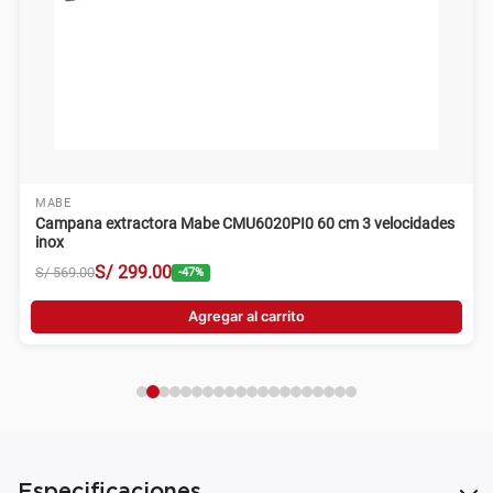
MABE
Campana extractora Mabe CMU6020PI0 60 cm 3 velocidades
inox
S/
299
.
00
S/
569
.
00
-
47
%
Agregar al carrito
Especificaciones