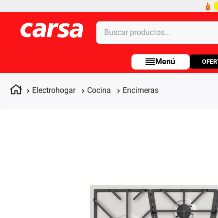
Buscar productos...
OFER
Términos más buscados
1
.
celulares
Electrohogar
Cocina
Encimeras
2
.
moto
3
.
laptop
4
.
apple