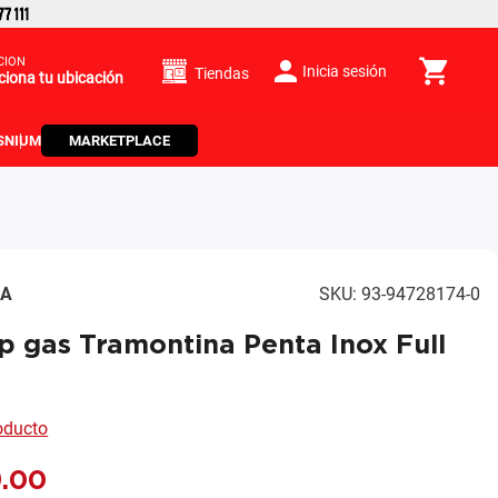
CIÓN
Inicia sesión
Tiendas
ciona tu ubicación
S
NIUM
MARKETPLACE
NA
SKU
:
93-94728174-0
 gas Tramontina Penta Inox Full
roducto
9
.
00