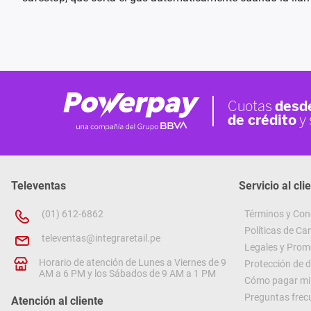
Televentas
Servicio al cli
(01) 612-6862
Términos y Con
Políticas de C
televentas@integraretail.pe
Legales y Prom
Horario de atención de Lunes a Viernes de 9
Protección de 
AM a 6 PM y los Sábados de 9 AM a 1 PM
Cómo pagar mi 
Preguntas frec
Atención al cliente