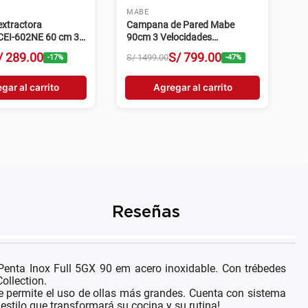
MABE
xtractora
Campana de Pared Mabe
CEI-602NE 60 cm 3
90cm 3 Velocidades
s negro
CM9018PIY0 Inox
/
289
.
00
S/
799
.
00
S/
1499
.
00
-
17
%
-
47
%
gar al carrito
Agregar al carrito
Reseñas
Penta Inox Full 5GX 90 em acero inoxidable. Con trébedes
ollection.
e permite el uso de ollas más grandes. Cuenta con sistema
stilo que transformará su cocina y su rutina!