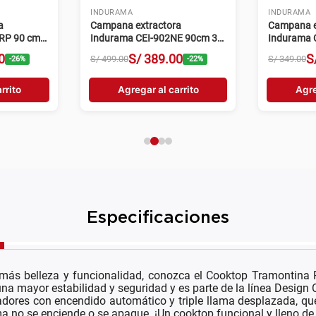
INDURAMA
INDURAMA
a
Campana extractora
Campana e
RP 90 cm 3
Indurama CEI-902NE 90cm 3
Indurama 
velocidades negro
velocidade
0
S/
389
.
00
S
S/
499
.
00
S/
349
.
00
-
26
%
-
22
%
rrito
Agregar al carrito
Agre
Especificaciones
r más belleza y funcionalidad, conozca el Cooktop Tramontina 
una mayor estabilidad y seguridad y es parte de la línea Design C
madores con encendido automático y triple llama desplazada, qu
 no se enciende o se apague. ¡Un cooktop funcional y lleno de e