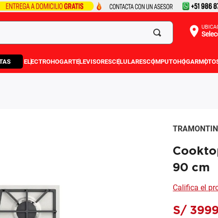
UBICA
Selec
TAS
ELECTROHOGAR
TELEVISORES
CELULARES
COMPUTO
HOGAR
MOTO
TRAMONTI
Cooktop
90 cm
Califica el p
S/
399