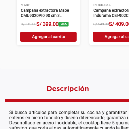
MABE
INDURAMA
Campana extractora Mabe
Campana extractor
CMU9020PI0 90 cm 3
Indurama CEI-902C
velocidades inox
velocidades croma
S/
399
.
00
S/
409
.
0
S/
619
.
00
S/
549
.
00
-
36
%
Agregar al carrito
Agregar al ca
Descripción
Si busca artículos para completar su cocina y garantiza
enteros en hierro fundido y diseño diferenciado, garantiza 
Desarrollado en acero inoxidable, el cooktop tiene 5 que
safestop, que corta el gas automáticamente cuando la llama