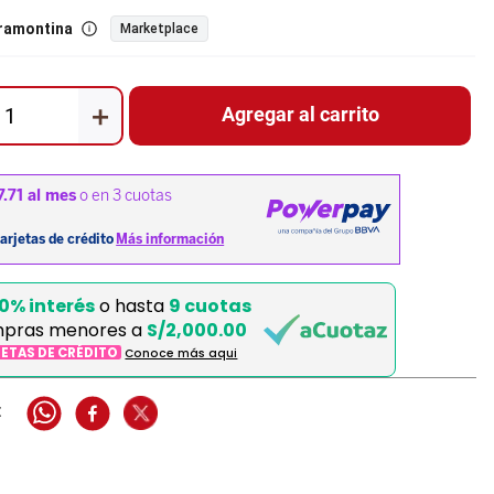
ramontina
Marketplace
＋
Agregar al carrito
0% interés
o hasta
9 cuotas
mpras menores a
S/2,000.00
JETAS DE CRÉDITO
Conoce más aqui