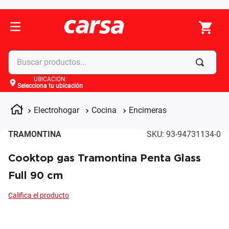
Buscar productos...
UBICACIÓN
:
Selecciona tu ubicación
Términos más buscados
1
.
celulares
Electrohogar
Cocina
Encimeras
2
.
moto
TRAMONTINA
SKU
:
93-94731134-0
3
.
laptop
Cooktop gas Tramontina Penta Glass
4
.
apple
Full 90 cm