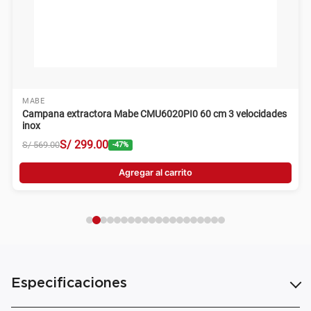
MABE
Campana extractora Mabe CMU6020PI0 60 cm 3 velocidades
inox
S/
299
.
00
S/
569
.
00
-
47
%
Agregar al carrito
Especificaciones