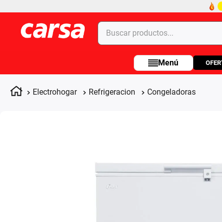
Buscar productos...
OFER
Términos más buscados
1
.
celulares
Electrohogar
Refrigeracion
Congeladoras
2
.
moto
3
.
laptop
4
.
apple