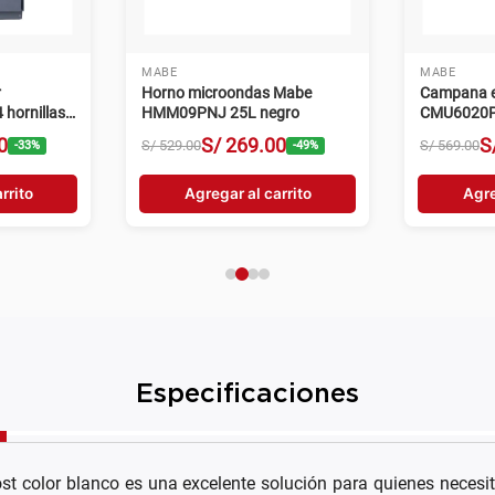
MABE
MABE
r
Horno microondas Mabe
Campana e
hornillas
HMM09PNJ 25L negro
CMU6020P
velocidade
0
S/
269
.
00
S
S/
529
.
00
S/
569
.
00
-
33
%
-
49
%
rrito
Agregar al carrito
Agre
Especificaciones
t color blanco es una excelente solución para quienes neces