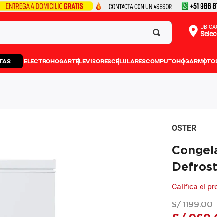
UBICA
Selec
TAS
ELECTROHOGAR
TELEVISORES
CELULARES
COMPUTO
HOGAR
MOTO
OSTER
Congel
Defrost
Califica el p
S/
1199
.
00