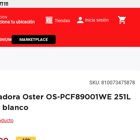
CIÓN
Inicia sesión
Tiendas
ciona tu ubicación
S
NIUM
MARKETPLACE
SKU
:
810073475878
adora Oster OS-PCF89001WE 251L
 blanco
roducto