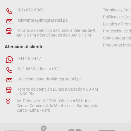
(01) 612-6862
Términos y Con
Políticas de C
televentas@integraretail.pe
Legales y Prom
Horario de atención de Lunes a Viernes de 9
Protección de 
AM a 6 PM y los Sábados de 9 AM a 1 PM
Cómo pagar mi 
Preguntas frec
Atención al cliente
941-105-447
612-6863 / directo (01)
atencionalusuario@integraretail.pe
Horario de atención Lunes a Sábado 9:00 AM
a 6:00 PM
Av. Primavera N°1796 - Oficina #501 Urb.
Centro Comercial de Monterrico - Santiago de
Surco - Lima - Perú