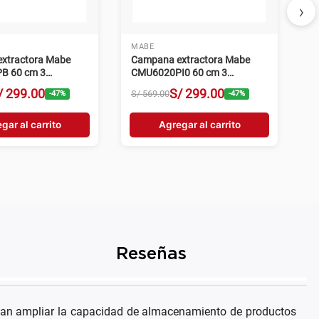
›
MABE
xtractora Mabe
Campana extractora Mabe
B 60 cm 3
CMU6020PI0 60 cm 3
s negro
velocidades inox
/
299
.
00
S/
299
.
00
S/
569
.
00
-
47
%
-
47
%
gar al carrito
Agregar al carrito
Reseñas
itan ampliar la capacidad de almacenamiento de productos