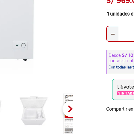
S/
969
.
1
unidades d
－
Llévat
SIN TAR