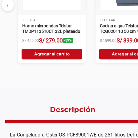
‹
TELSTAR
TELSTAR
Horno microondas Telstar
Cocina a gas Telsta
TMDP113510CT 32L plateado
TCG020110 50 cm 4 
plateado
S/
279
.
00
S/
399
.
0
S/
459
.
00
S/
599
.
00
-
39
%
Agregar al carrito
Agregar al ca
Descripción
La Congeladora Oster OS-PCF89001WE de 251 litros Defros