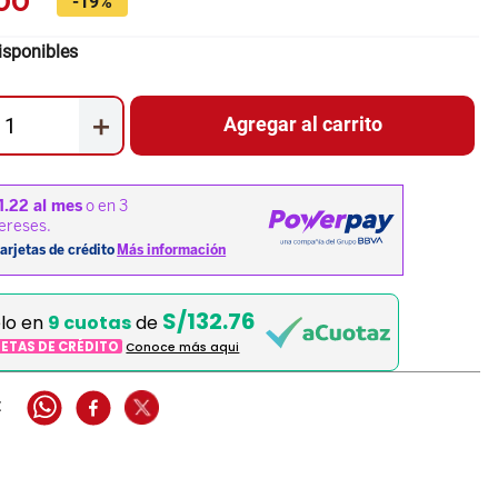
00
-
19%
isponibles
＋
Agregar al carrito
S/132.76
elo en
9 cuotas
de
JETAS DE CRÉDITO
Conoce más aqui