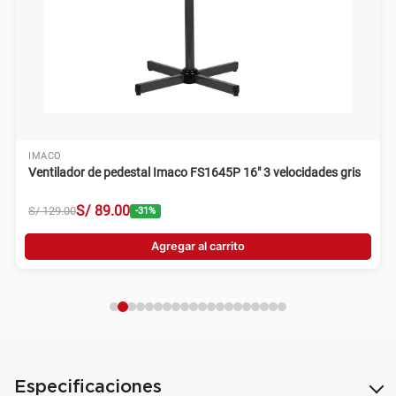
IMACO
Ventilador de pedestal Imaco FS1645P 16" 3 velocidades gris
S/
89
.
00
S/
129
.
00
-
31
%
Agregar al carrito
Especificaciones