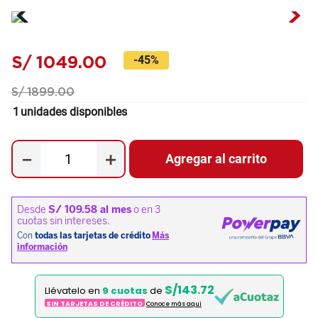
S/
1049
.
00
-
45%
S/
1899
.
00
1
unidades disponibles
－
＋
Agregar al carrito
S/143.72
Llévatelo en
9 cuotas
de
SIN TARJETAS DE CRÉDITO
Conoce más aqui