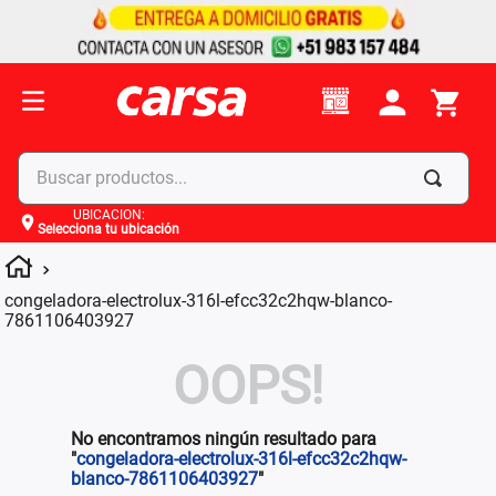
Buscar productos...
UBICACIÓN
:
Selecciona tu ubicación
Términos más buscados
1
.
celulares
congeladora-electrolux-316l-efcc32c2hqw-blanco-
2
.
moto
7861106403927
3
.
laptop
OOPS!
4
.
apple
No encontramos ningún resultado para
"
congeladora-electrolux-316l-efcc32c2hqw-
blanco-7861106403927
"