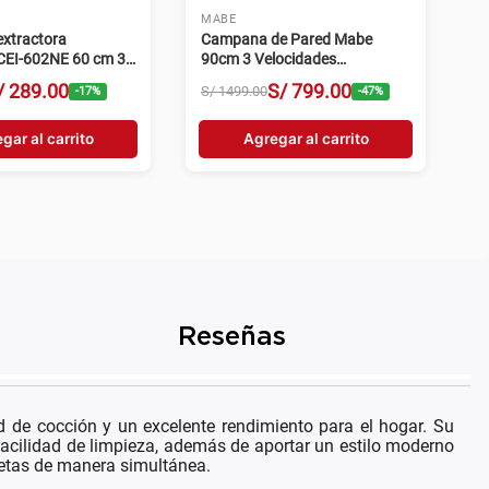
MABE
xtractora
Campana de Pared Mabe
CEI-602NE 60 cm 3
90cm 3 Velocidades
s negro
CM9018PIY0 Inox
/
289
.
00
S/
799
.
00
S/
1499
.
00
-
17
%
-
47
%
gar al carrito
Agregar al carrito
Reseñas
e cocción y un excelente rendimiento para el hogar. Su
y facilidad de limpieza, además de aportar un estilo moderno
cetas de manera simultánea.