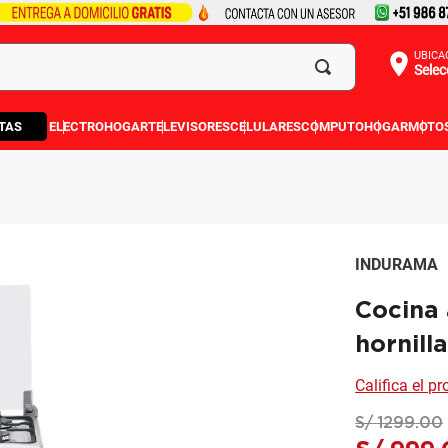
UBICA
Selec
TAS
ELECTROHOGAR
TELEVISORES
CELULARES
COMPUTO
HOGAR
MOTO
INDURAMA
Cocina
hornill
Califica el p
S/
1299
.
00