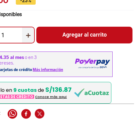
00
-
23%
isponibles
＋
Agregar al carrito
S/136.87
elo en
9 cuotas
de
JETAS DE CRÉDITO
Conoce más aqui