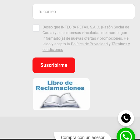
Deseo que INTEGRA RETAIL S.A.C. (Razón Social de
Carsa) y sus empresas vinculadas me mantengan
informado(a) de nuevas ofertas y promociones. He
leído y acepto la
Política de Privacidad
y
Términos y
condiciones
Suscribirme
Compra con un asesor