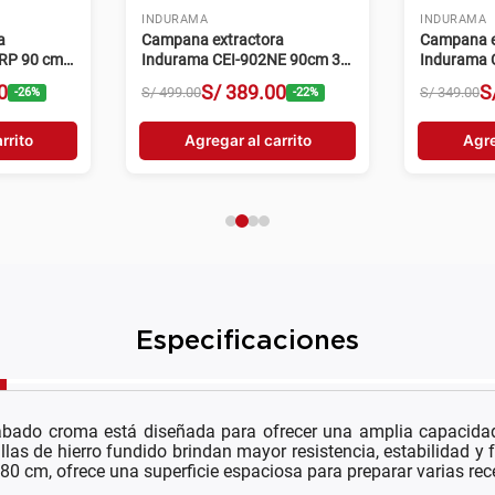
INDURAMA
INDURAMA
a
Campana extractora
Campana e
RP 90 cm 3
Indurama CEI-902NE 90cm 3
Indurama 
velocidades negro
velocidade
0
S/
389
.
00
S
S/
499
.
00
S/
349
.
00
-
26
%
-
22
%
rrito
Agregar al carrito
Agre
Especificaciones
ado croma está diseñada para ofrecer una amplia capacidad d
illas de hierro fundido brindan mayor resistencia, estabilidad 
0 cm, ofrece una superficie espaciosa para preparar varias re