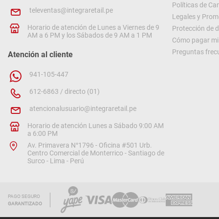
Políticas de C
televentas@integraretail.pe
Legales y Prom
Horario de atención de Lunes a Viernes de 9
Protección de 
AM a 6 PM y los Sábados de 9 AM a 1 PM
Cómo pagar mi 
Preguntas frec
Atención al cliente
941-105-447
612-6863 / directo (01)
atencionalusuario@integraretail.pe
Horario de atención Lunes a Sábado 9:00 AM
a 6:00 PM
Av. Primavera N°1796 - Oficina #501 Urb.
Centro Comercial de Monterrico - Santiago de
Surco - Lima - Perú
PAGO SEGURO
GARANTIZADO