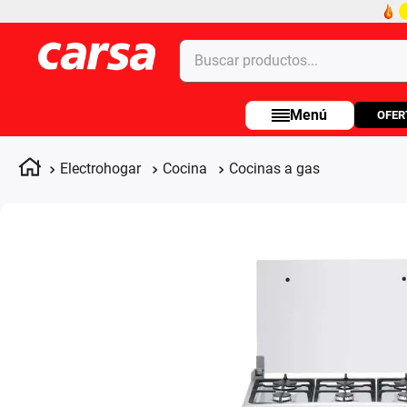
Buscar productos...
OFER
Términos más buscados
1
.
celulares
Electrohogar
Cocina
Cocinas a gas
2
.
moto
3
.
laptop
4
.
apple