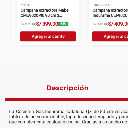
MABE
INDURAMA
Campana extractora Mabe
Campana extractor
CMU9020PI0 90 cm 3
Indurama CEI-902C
velocidades inox
velocidades croma
S/
399
.
00
S/
409
.
0
S/
619
.
00
S/
549
.
00
-
36
%
Agregar al carrito
Agregar al ca
Descripción
La Cocina a Gas Indurama Cataluña QZ de 80 cm en acab
tablero de acero inoxidable, tapa de vidrio templado y parr
que complementa cualquier cocina. Gracias a su ancho de 8