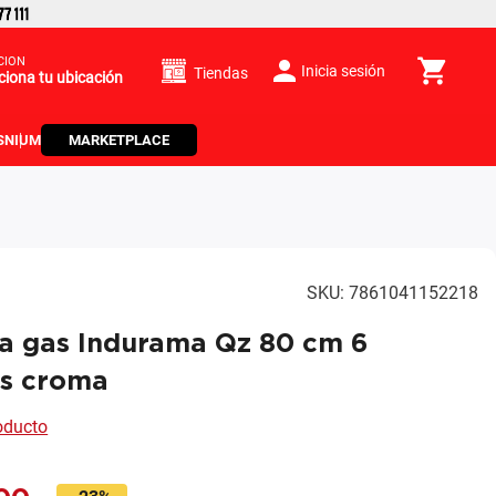
CIÓN
Inicia sesión
Tiendas
ciona tu ubicación
S
NIUM
MARKETPLACE
SKU
:
7861041152218
 a gas Indurama Qz 80 cm 6
as croma
roducto