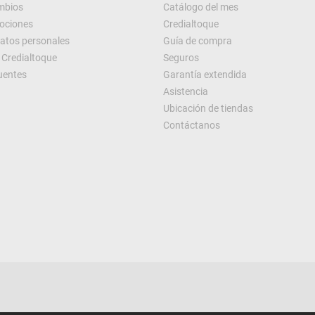
ambios
Catálogo del mes
ociones
Credialtoque
datos personales
Guía de compra
Credialtoque
Seguros
uentes
Garantía extendida
Asistencia
Ubicación de tiendas
Contáctanos