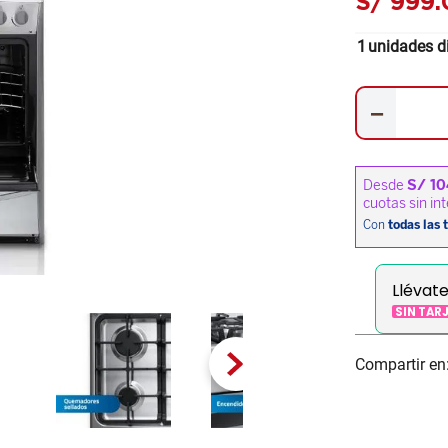
S/
999
.
1
unidades d
－
Llévat
SIN TAR