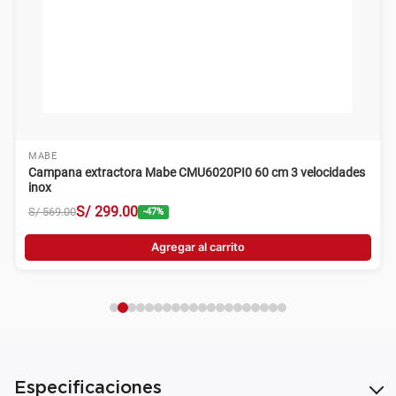
MABE
Campana extractora Mabe CMU6020PI0 60 cm 3 velocidades
inox
S/
299
.
00
S/
569
.
00
-
47
%
Agregar al carrito
Especificaciones