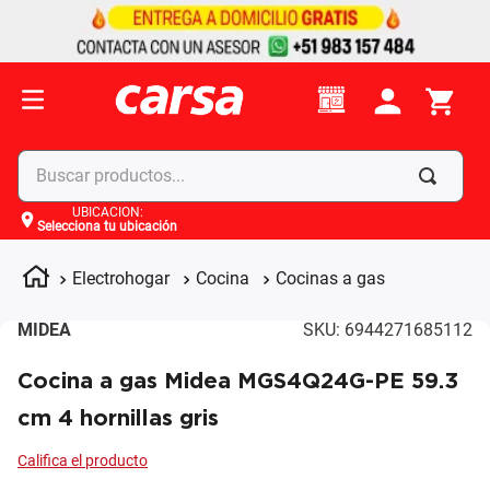
Buscar productos...
UBICACIÓN
:
Selecciona tu ubicación
Términos más buscados
1
.
celulares
Electrohogar
Cocina
Cocinas a gas
2
.
moto
MIDEA
SKU
:
6944271685112
3
.
laptop
Cocina a gas Midea MGS4Q24G-PE 59.3
4
.
apple
cm 4 hornillas gris