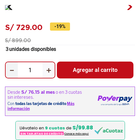
S/
729
.
00
-
19%
S/
899
.
00
3
unidades disponibles
－
＋
Agregar al carrito
S/99.88
Llévatelo en
9 cuotas
de
SIN TARJETAS DE CRÉDITO
Conoce más aqui