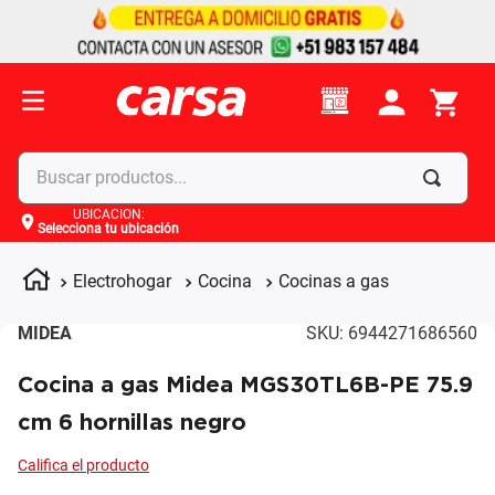
Buscar productos...
UBICACIÓN
:
Selecciona tu ubicación
Términos más buscados
1
.
celulares
Electrohogar
Cocina
Cocinas a gas
2
.
moto
MIDEA
SKU
:
6944271686560
3
.
laptop
Cocina a gas Midea MGS30TL6B-PE 75.9
4
.
apple
cm 6 hornillas negro