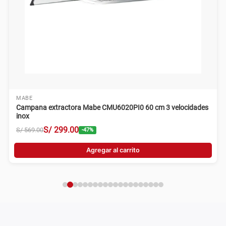
MABE
Campana extractora Mabe CMU6020PI0 60 cm 3 velocidades
inox
S/
299
.
00
S/
569
.
00
-
47
%
Agregar al carrito