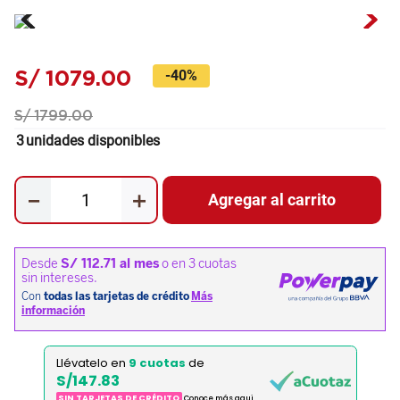
S/
1079
.
00
-
40%
S/
1799
.
00
3
unidades disponibles
－
＋
Agregar al carrito
Llévatelo en
9 cuotas
de
S/147.83
SIN TARJETAS DE CRÉDITO
Conoce más aqui