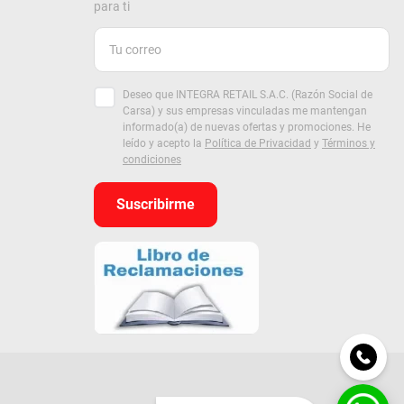
para ti
Deseo que INTEGRA RETAIL S.A.C. (Razón Social de
Carsa) y sus empresas vinculadas me mantengan
informado(a) de nuevas ofertas y promociones. He
leído y acepto la
Política de Privacidad
y
Términos y
condiciones
Suscribirme