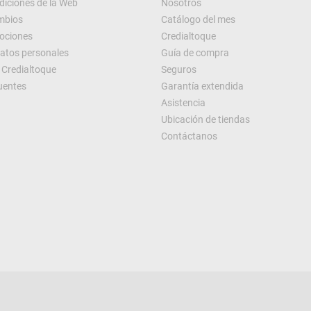
diciones de la Web
Nosotros
ambios
Catálogo del mes
ociones
Credialtoque
datos personales
Guía de compra
Credialtoque
Seguros
uentes
Garantía extendida
Asistencia
Ubicación de tiendas
Contáctanos