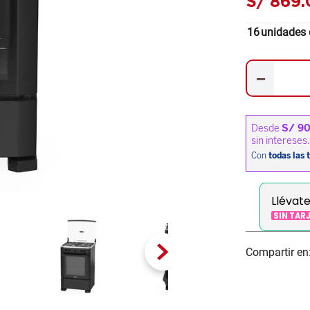
S/
869
.
16
unidades 
－
Llévat
SIN TAR