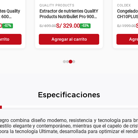
QUALITY PRODUCTS
COLDEX
tes Quality
Extractor de nutrientes QualitY
Congelador
t 600
Products Nutribullet Pro 900
CH10PLUS 
 1
900W 900ml 1 velocidad negro
0
S/
329
.
00
S/
699
.
00
S/
1999
.
00
-
57
%
-
53
%
rrito
Agregar al carrito
Agre
Especificaciones
 combina diseño moderno, resistencia y tecnología para brin
stilo elegante y contemporáneo, mientras que el capelo de cris
a la tecnología Ultimate, desarrollada para optimizar el rendimi