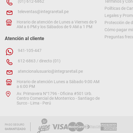
(01) 612-6862
Términos y Con
Políticas de C
televentas@integraretail.pe
Legales y Prom
Horario de atención de Lunes a Viernes de 9
Protección de 
AM a 6 PM y los Sábados de 9 AM a 1 PM
Cómo pagar mi 
Preguntas frec
Atención al cliente
941-105-447
612-6863 / directo (01)
atencionalusuario@integraretail.pe
Horario de atención Lunes a Sábado 9:00 AM
a 6:00 PM
Av. Primavera N°1796 - Oficina #501 Urb.
Centro Comercial de Monterrico - Santiago de
Surco - Lima - Perú
PAGO SEGURO
GARANTIZADO