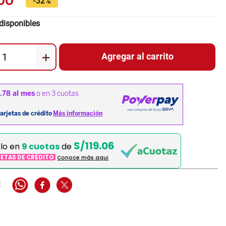
00
-
32%
disponibles
＋
Agregar al carrito
S/119.06
elo en
9 cuotas
de
JETAS DE CRÉDITO
Conoce más aqui