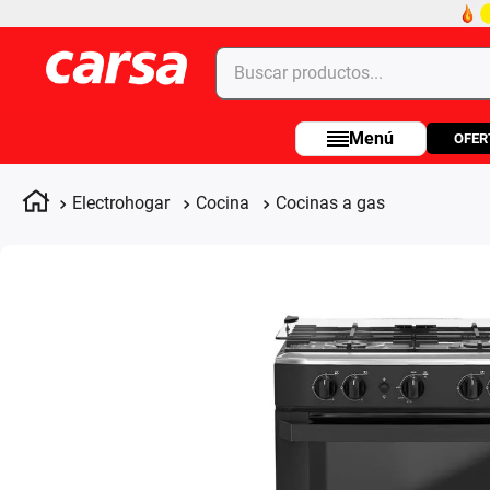
Buscar productos...
OFER
Términos más buscados
1
.
celulares
Electrohogar
Cocina
Cocinas a gas
2
.
moto
3
.
laptop
4
.
apple