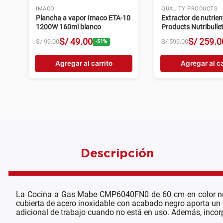
IMACO
QUALITY PRODUCTS
Plancha a vapor Imaco ETA-10
Extractor de nutrien
1200W 160ml blanco
Products Nutribulle
Glossy 600W 700ml
S/
49
.
00
S/
259
.
0
S/
99
.
00
S/
599
.
00
-
51
%
velocidad plateado
Agregar al carrito
Agregar al ca
Descripción
La Cocina a Gas Mabe CMP6040FN0 de 60 cm en color negro
cubierta de acero inoxidable con acabado negro aporta un e
adicional de trabajo cuando no está en uso. Además, incorpor