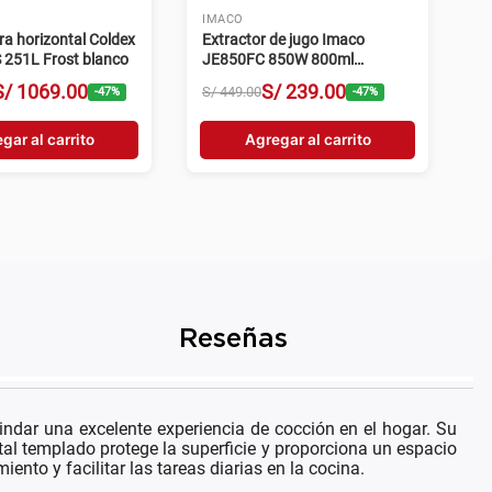
IMACO
a horizontal Coldex
Extractor de jugo Imaco
251L Frost blanco
JE850FC 850W 800ml
velocidad continua negro y
S/
1069
.
00
S/
239
.
00
S/
449
.
00
-
47
%
-
47
%
plateado
gar al carrito
Agregar al carrito
Reseñas
dar una excelente experiencia de cocción en el hogar. Su
tal templado protege la superficie y proporciona un espacio
ento y facilitar las tareas diarias en la cocina.