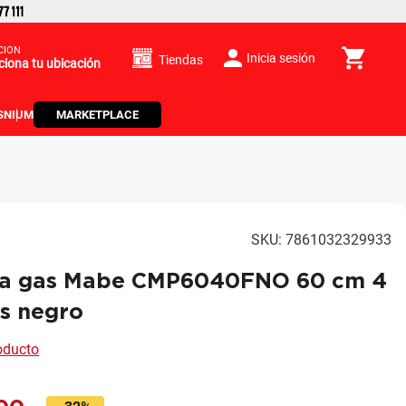
CIÓN
Inicia sesión
Tiendas
ciona tu ubicación
S
NIUM
MARKETPLACE
SKU
:
7861032329933
 a gas Mabe CMP6040FNO 60 cm 4
as negro
roducto