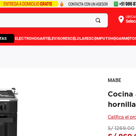
UBICA
Selec
TAS
ELECTROHOGAR
TELEVISORES
CELULARES
COMPUTO
HOGAR
MOTO
MABE
Cocina
hornill
Califica el p
S/
1269
.
00