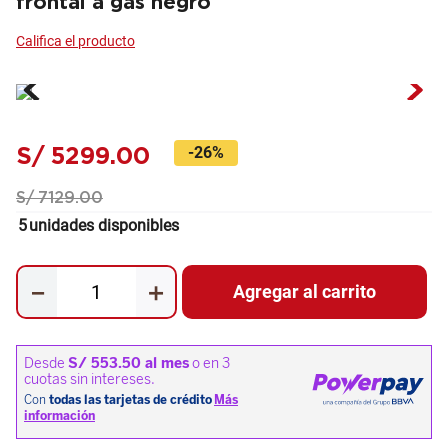
frontal a gas negro
S/
5299
.
00
-
26%
S/
7129
.
00
5
unidades disponibles
－
＋
Agregar al carrito