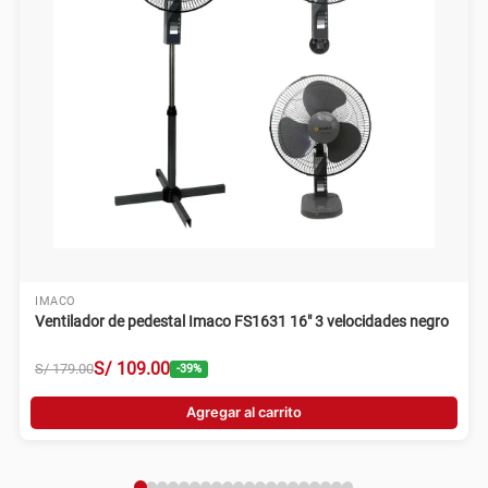
IMACO
Ventilador de pedestal Imaco FS1631 16" 3 velocidades negro
S/
109
.
00
S/
179
.
00
-
39
%
Agregar al carrito