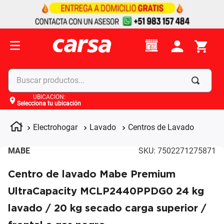
Buscar productos...
UBICACIÓN
:
Selecciona tu ubicación
Términos más buscados
1
.
celulares
Electrohogar
Lavado
Centros de Lavado
2
.
moto
MABE
SKU
:
7502271275871
3
.
laptop
Centro de lavado Mabe Premium
4
.
apple
UltraCapacity MCLP2440PPDG0 24 kg
lavado / 20 kg secado carga superior /