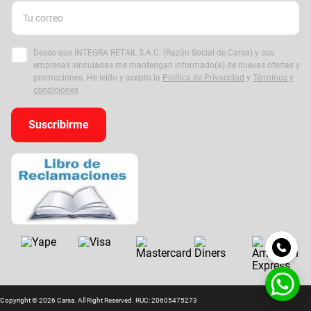
Deseo que INTEGRA RETAIL S.A.C. (Razón Social de Carsa) y sus
empresas vinculadas me mantengan informado(a) de nuevas ofertas y
promociones. He leído y acepto la
Política de Privacidad
y
Términos y
condiciones
Suscribirme
Copyright © 2026 Carsa. All Right Reserved. RUC: 20605475273