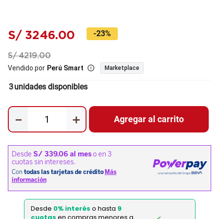
S/
3246
.
00
-
23%
S/
4219
.
00
Vendido por
Perú Smart
Marketplace
3
unidades disponibles
－
＋
Agregar al carrito
Desde
0% interés
o hasta
9
cuotas
en compras menores a