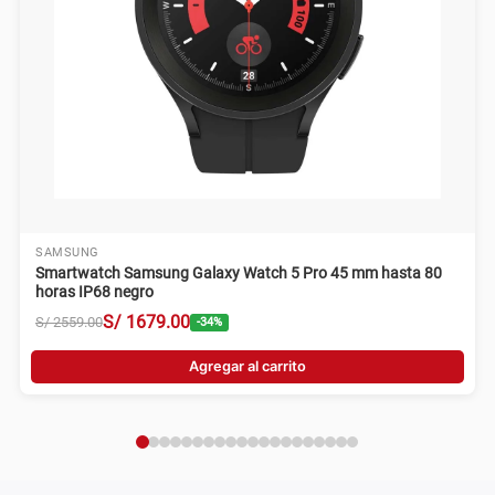
SAMSUNG
Smartwatch Samsung Galaxy Watch 5 Pro 45 mm hasta 80
horas IP68 negro
S/
1679
.
00
S/
2559
.
00
-
34
%
Agregar al carrito