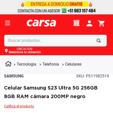
Buscar productos...
UBICACIÓN
:
Selecciona tu ubicación
Términos más buscados
1
.
celulares
Tecnologia
Telefonia
Celulares
2
.
moto
SAMSUNG
SKU
:
PS11982519
3
.
laptop
Celular Samsung S23 Ultra 5G 256GB
4
.
apple
8GB RAM cámara 200MP negro