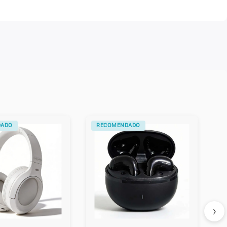
VO
ALTERNATIVO
›