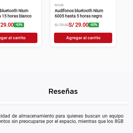
TCL
L 10L 8483A2 128GB
Tablet TCL A1 Plus 9445X1
MP gris
128GB 6GB RAM 8MP gris
/
499
.
00
S/
749
.
00
S/
799
.
00
-
17
%
-
6
%
gar al carrito
Agregar al carrito
Reseñas
idad de almacenamiento para quienes buscan un equipo
ntos sin preocuparse por el espacio, mientras que los 8GB