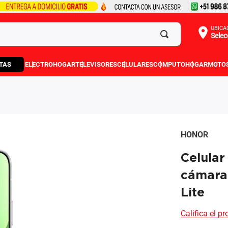
UBICA
Selec
TAS
ELECTROHOGAR
TELEVISORES
CELULARES
COMPUTO
HOGAR
MOTO
HONOR
Celula
cámara
Lite
Califica el p