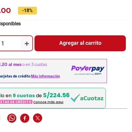
.
00
-
18%
isponibles
＋
Agregar al carrito
S/224.56
elo en
9 cuotas
de
JETAS DE CRÉDITO
Conoce más aqui