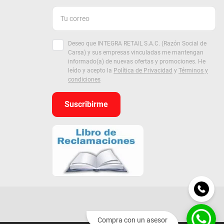
Deseo que INTEGRA RETAIL S.A.C. (Razón Social de
Carsa) y sus empresas vinculadas me mantengan
informado(a) de nuevas ofertas y promociones. He
leído y acepto la
Política de Privacidad
y
Términos y
condiciones
Suscribirme
Compra con un asesor