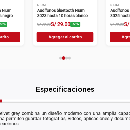
NIUM
TCL
enovo
Audífonos Nium Soccer TWS
Tablet TC
 jack 3.5
Bluetooth negro
4GB RAM 5
gro
0
S/
19
.
00
S
S/
39
.
00
S/
599
.
00
-
60
%
-
51
%
rrito
Agregar al carrito
Agre
Especificaciones
lvet grey combina un diseño moderno con una amplia capac
na permiten guardar fotografías, videos, aplicaciones y docume
icaciones.