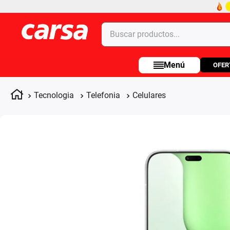
Buscar productos...
OFER
Términos más buscados
1
.
celulares
Tecnologia
Telefonia
Celulares
2
.
moto
3
.
laptop
4
.
apple