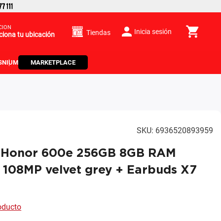
CIÓN
Inicia sesión
Tiendas
ciona tu ubicación
S
NIUM
MARKETPLACE
SKU
:
6936520893959
r Honor 600e 256GB 8GB RAM
 108MP velvet grey + Earbuds X7
roducto