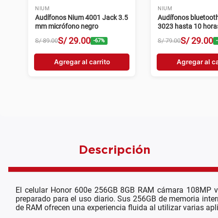
NIUM
LENOVO
Audífonos bluetooth ANC
Audífonos gamer L
Nium 6001 ANC hasta 5 horas
Legion H500 Pro 7.1
grafito
mm 96 dB ± 3 dB ne
S/
39
.
00
S/
329
.
0
S/
99
.
00
S/
819
.
00
-
61
%
Agregar al carrito
Agregar al ca
Descripción
El celular Honor 600e 256GB 8GB RAM cámara 108MP ve
preparado para el uso diario. Sus 256GB de memoria inter
de RAM ofrecen una experiencia fluida al utilizar varias apl