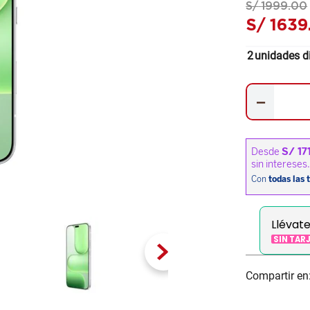
S/
1999
.
00
S/
1639
2
unidades d
－
Llévat
SIN TAR