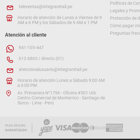
Políticas de C
televentas@integraretail.pe
Legales y Prom
Horario de atención de Lunes a Viernes de 9
Protección de 
AM a 6 PM y los Sábados de 9 AM a 1 PM
Cómo pagar mi 
Preguntas frec
Atención al cliente
941-105-447
612-6863 / directo (01)
atencionalusuario@integraretail.pe
Horario de atención Lunes a Sábado 9:00 AM
a 6:00 PM
Av. Primavera N°1796 - Oficina #501 Urb.
Centro Comercial de Monterrico - Santiago de
Surco - Lima - Perú
PAGO SEGURO
GARANTIZADO