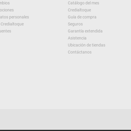
ambios
Catálogo del mes
ociones
Credialtoque
datos personales
Guía de compra
Credialtoque
Seguros
uentes
Garantía extendida
Asistencia
Ubicación de tiendas
Contáctanos