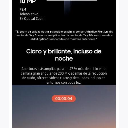
*El zoom de calidad óptica es posible gracias al sensor Adaptive Pixel. Las dis
tancias de 3x y 5x son zoom óptico. Las distancias de 2x y 10x son zoom de c
alidad óptica.*Comparado con modelos anteriores.*
Claro y brillante, incluso de
noche
Aberturas más amplias para un 47 % más de brillo en la
cámara gran angular de 200 MP, además de la reducción
de ruido, ofrecen videos claros y detallados incluso en
entornos con poca luz.