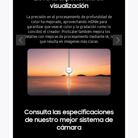
visualización
Cá
grand
La precisión en el procesamiento de profundidad de
color ha mejorado, aprovechando mDNIe para
Disfruta d
garantizar que veas el color y la gradación como lo
Galaxy AI 
concibió el creador. ProScaler también mejora los
Galaxy. Y, 
detalles con mejoras de procesamiento mediante IA, lo
diseño de 
que resulta en imágenes más claras.
rápido
Consulta las especificaciones
de nuestro mejor sistema de
cámara