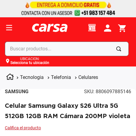
Buscar productos...
UBICACIÓN
:
Selecciona tu ubicación
Términos más buscados
1
.
celulares
Tecnologia
Telefonia
Celulares
2
.
moto
SAMSUNG
SKU
:
8806097885146
3
.
laptop
Celular Samsung Galaxy S26 Ultra 5G
4
.
apple
512GB 12GB RAM Cámara 200MP violeta