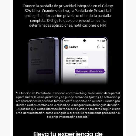
Conoce la pantalla de privacidad integrada en el Galaxy
S26 Ultra. Cuando se activa, la Pantalla de Privacidad
protege tu información privada ocultando la pantalla
completa. O elige lo que quieres ocultar, como
determinadas aplicaciones, notificaciones o PIN.
*La función de Pantalla de Privacidad controla el ángulo de visión de la pantall
a para limitar la visión periférica y se puede activar en Ajustes. La activación p
ara aplicaciones específicas también está disponible en Ajustes. Pueden pro
ducirse ciertos cambios en la calidad de la imagen fuera del ángulo de visión.
Es posible que cierta información todavía sea visible para otros según el ent
orno de visualización, como el ángulo o el brillo. Se recomienda precaución al
exponer información sensible.*
Eleva tu experiencia de
Manté