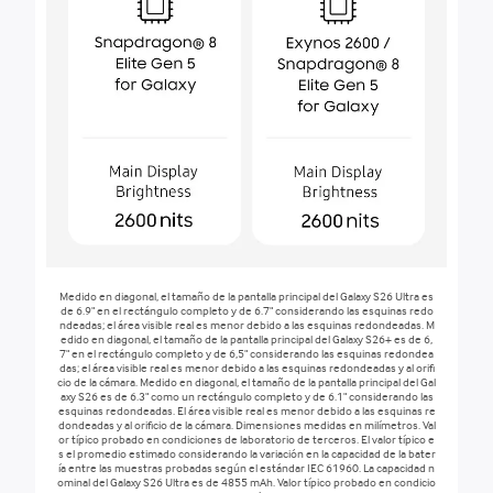
Medido en diagonal, el tamaño de la pantalla principal del Galaxy S26 Ultra es
de 6.9" en el rectángulo completo y de 6.7" considerando las esquinas redo
ndeadas; el área visible real es menor debido a las esquinas redondeadas. M
edido en diagonal, el tamaño de la pantalla principal del Galaxy S26+ es de 6,
7" en el rectángulo completo y de 6,5" considerando las esquinas redondea
das; el área visible real es menor debido a las esquinas redondeadas y al orifi
cio de la cámara. Medido en diagonal, el tamaño de la pantalla principal del Gal
axy S26 es de 6.3" como un rectángulo completo y de 6.1" considerando las
esquinas redondeadas. El área visible real es menor debido a las esquinas re
dondeadas y al orificio de la cámara. Dimensiones medidas en milímetros. Val
or típico probado en condiciones de laboratorio de terceros. El valor típico e
s el promedio estimado considerando la variación en la capacidad de la bater
ía entre las muestras probadas según el estándar IEC 61960. La capacidad n
ominal del Galaxy S26 Ultra es de 4855 mAh. Valor típico probado en condicio