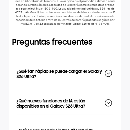
nes de laboratorio de terceros. El valor típico es el promedio estimado consi
derando la variación en la capacidad de la batería entre las muestras probad
as según el estándar IEC 61960. La capacidad nominal del Galaxy S26+ es de
4755 mAh. Valor típico probado en condiciones de laboratorio de terceros. E
l valor típico es el valor promedio estimado considerando la desviación en la
capacidad de la batería entre las muestras de batería probadas según la nor
ma IEC 61960. La capacidad nominal del Galaxy S26 es de 4175 mAh.
Preguntas frecuentes
¿Qué tan rápido se puede cargar el Galaxy
S26 Ultra?
¿Qué nuevas funciones de IA están
disponibles en el Galaxy S26 Ultra?