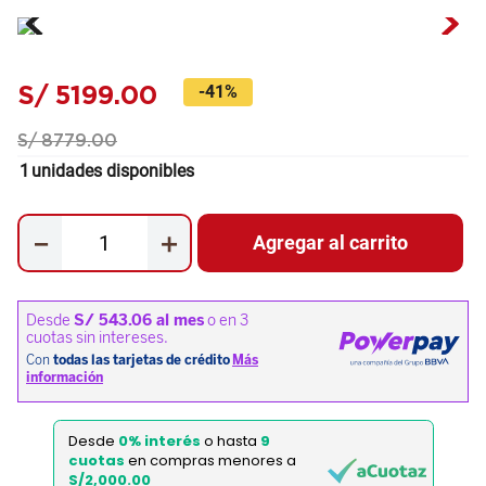
S/
5199
.
00
-
41%
S/
8779
.
00
1
unidades disponibles
－
＋
Agregar al carrito
Desde
0% interés
o hasta
9
cuotas
en compras menores a
S/2,000.00