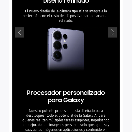
Diseño refinado
El
El nuevo diseño de la cámara tipo isla se integra a la
Constru
perfección con el resto del dispositivo para un acabado
equipado co
refinado.
resistir a
Procesador personalizado
para Galaxy
Nuestro potente procesador está diseñado para
desbloquear todo el potencial de la Galaxy AI para
quienes realizan múltiples tareas exigentes, impulsando
un mejorador de imágenes personalizado que agudiza y
suaviza las imágenes en aplicaciones y contenido en