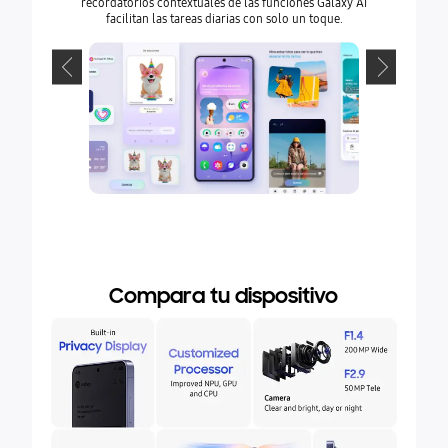
recordatorios contextuales de las funciones Galaxy AI
para una co
facilitan las tareas diarias con solo un toque.
Ya sea que 
llamadas
diseñado pa
Compara tu dispositivo