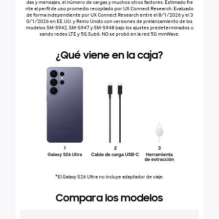
das y mensajes, el número de cargas y muchos otros factores. Estimado fre
nte al perfil de uso promedio recopilado por UX Connect Research. Evaluado
de forma independiente por UX Connect Research entre el 8/1/2026 y el 3
0/1/2026 en EE. UU. y Reino Unido con versiones de prelanzamiento de los
modelos SM‑S942, SM‑S947 y SM‑S948 bajo los ajustes predeterminados u
sando redes LTE y 5G Sub6. NO se probó en la red 5G mmWave.
¿Qué viene en la caja?
*El Galaxy S26 Ultra no incluye adaptador de viaje.
Compara los modelos