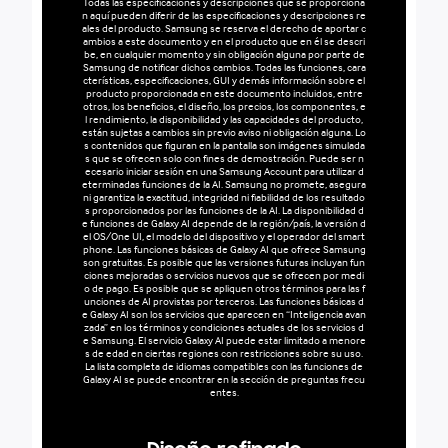
Todas las especificaciones y descripciones que se proporciona
n aquí pueden diferir de las especificaciones y descripciones re
ales del producto. Samsung se reserva el derecho de aportar c
ambios a este documento y en el producto que en él se descri
be, en cualquier momento y sin obligación alguna por parte de
Samsung de notificar dichos cambios. Todas las funciones, cara
cterísticas, especificaciones, GUI y demás información sobre el
producto proporcionada en este documento incluidos, entre
otros, los beneficios, el diseño, los precios, los componentes, e
l rendimiento, la disponibilidad y las capacidades del producto,
están sujetas a cambios sin previo aviso ni obligación alguna. Lo
s contenidos que figuran en la pantalla son imágenes simulada
s que se ofrecen solo con fines de demostración. Puede ser n
ecesario iniciar sesión en una Samsung Account para utilizar d
eterminadas funciones de la AI. Samsung no promete, asegura
ni garantiza la exactitud, integridad ni fiabilidad de los resultado
s proporcionados por las funciones de la AI. La disponibilidad d
e funciones de Galaxy AI depende de la región/país, la versión d
el OS/One UI, el modelo del dispositivo y el operador del smart
phone. Las funciones básicas de Galaxy AI que ofrece Samsung
son gratuitas. Es posible que las versiones futuras incluyan fun
ciones mejoradas o servicios nuevos que se ofrecen por medi
o de pago. Es posible que se apliquen otros términos para las f
unciones de AI provistas por terceros. Las funciones básicas d
e Galaxy AI son los servicios que aparecen en “Inteligencia avan
zada” en los términos y condiciones actuales de los servicios d
e Samsung. El servicio Galaxy AI puede estar limitado a menore
s de edad en ciertas regiones con restricciones sobre su uso.
La lista completa de idiomas compatibles con las funciones de
Galaxy AI se puede encontrar en la sección de preguntas frecu
entes.