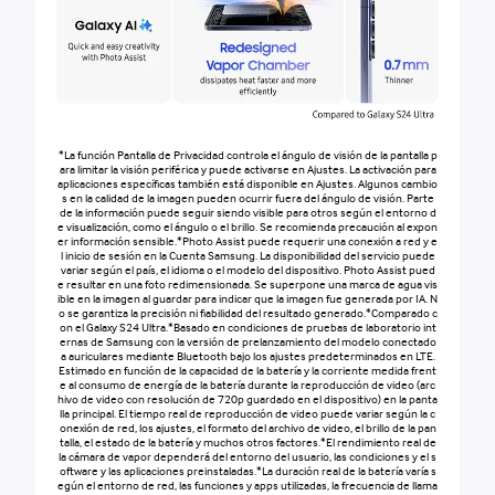
*La función Pantalla de Privacidad controla el ángulo de visión de la pantalla p
ara limitar la visión periférica y puede activarse en Ajustes. La activación para
aplicaciones específicas también está disponible en Ajustes. Algunos cambio
s en la calidad de la imagen pueden ocurrir fuera del ángulo de visión. Parte
de la información puede seguir siendo visible para otros según el entorno d
e visualización, como el ángulo o el brillo. Se recomienda precaución al expon
er información sensible.*Photo Assist puede requerir una conexión a red y e
l inicio de sesión en la Cuenta Samsung. La disponibilidad del servicio puede
variar según el país, el idioma o el modelo del dispositivo. Photo Assist pued
e resultar en una foto redimensionada. Se superpone una marca de agua vis
ible en la imagen al guardar para indicar que la imagen fue generada por IA. N
o se garantiza la precisión ni fiabilidad del resultado generado.*Comparado c
on el Galaxy S24 Ultra.*Basado en condiciones de pruebas de laboratorio int
ernas de Samsung con la versión de prelanzamiento del modelo conectado
a auriculares mediante Bluetooth bajo los ajustes predeterminados en LTE.
Estimado en función de la capacidad de la batería y la corriente medida frent
e al consumo de energía de la batería durante la reproducción de video (arc
hivo de video con resolución de 720p guardado en el dispositivo) en la panta
lla principal. El tiempo real de reproducción de video puede variar según la c
onexión de red, los ajustes, el formato del archivo de video, el brillo de la pan
talla, el estado de la batería y muchos otros factores.*El rendimiento real de
la cámara de vapor dependerá del entorno del usuario, las condiciones y el s
oftware y las aplicaciones preinstaladas.*La duración real de la batería varía s
egún el entorno de red, las funciones y apps utilizadas, la frecuencia de llama