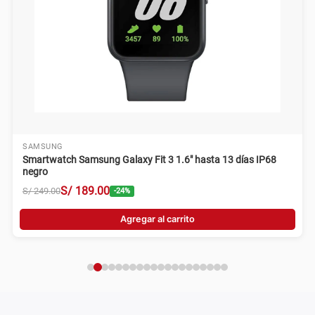
SAMSUNG
Smartwatch Samsung Galaxy Fit 3 1.6" hasta 13 días IP68
rosado
S/
189
.
00
S/
249
.
00
-
24
%
Agregar al carrito