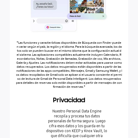
*Las funciones y características disponibles de Búsqueda con Finder puede
n variar según el país, la región y el idioma. Para la búsqueda avanzada, los da
tos solo se pueden buscar en el mismo idioma que la configuración actual d
el sistema. Las aplicaciones compatibles actualmente incluyen Calendario, R
ecordatorios, Notas, Grabación de llamadas, Grabación de voz, Mis archivos,
Galería y Ajustes. Las notificaciones deben estar activadas para usarse como
datos recuperados. Los datos recuperados están disponibles a partir de las
notificaciones de las apps compatibles, Mensajes, Gmail y Samsung Wallet, y l
os datos recopilados de Gmail solo se aplican si el usuario consiente el permi
so de lectura de Gmail de Personal Data Intelligent. Los datos recuperados
para detalles de reservas solo están disponibles a partir de mensajes de con
firmación de reservas.*
Privacidad
Nuestro Personal Data Engine
recopila y procesa tus datos
personales de forma segura. Luego
cifra esos datos y los guarda en tu
dispositivo con KEEP y Knox Vault, lo
que dificulta que cualquier otra