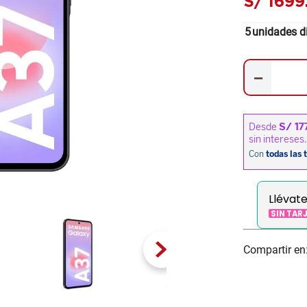
S/
1699
5
unidades d
－
Llévat
SIN TAR