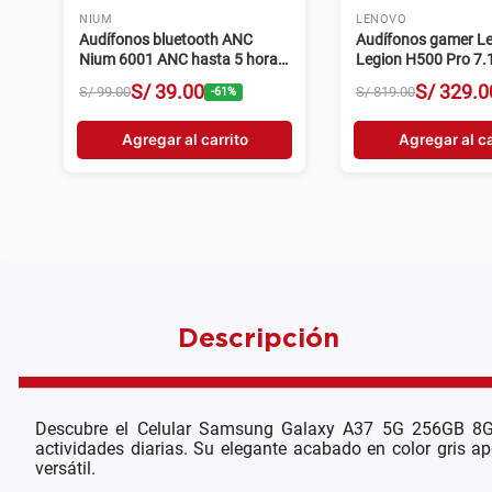
NIUM
TCL
Audífonos Over Ear Gamer con
Tablet TCL 10L 84
Micrófono y Luces RGB Nium
4GB RAM 5MP gris
5004 Negro
S/
49
.
00
S/
499
.
0
S/
99
.
00
S/
599
.
00
-
51
%
Agregar al carrito
Agregar al ca
Descripción
Descubre el Celular Samsung Galaxy A37 5G 256GB 8GB
actividades diarias. Su elegante acabado en color gris ap
versátil.