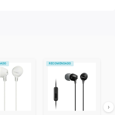
VO
ALTERNATIVO
›