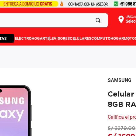
UBICA
Selec
TAS
ELECTROHOGAR
TELEVISORES
CELULARES
COMPUTO
HOGAR
MOTO
SAMSUNG
Celula
8GB RA
Califica el p
S/
2279
.
00