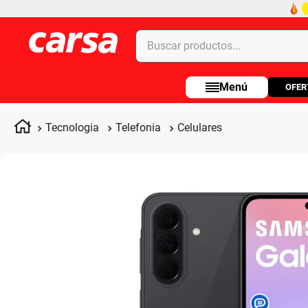
Buscar productos...
OFER
Términos más buscados
1
.
celulares
Tecnologia
Telefonia
Celulares
2
.
moto
3
.
laptop
4
.
apple