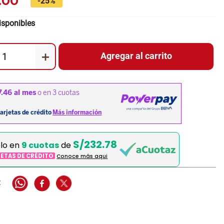
.
00
-
25%
isponibles
＋
Agregar al carrito
S/232.78
elo en
9 cuotas
de
JETAS DE CRÉDITO
Conoce más aqui