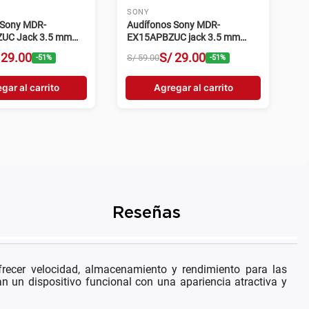
SAMSUNG
msung Galaxy S10
Tablet Samsung Galaxy S10
 6GB RAM 8MP
Lite 128GB 6GB RAM 8MP gris
S/
999
.
00
S/
999
.
00
S/
2409
.
00
-
59
%
-
59
%
gar al carrito
Agregar al carrito
Reseñas
cer velocidad, almacenamiento y rendimiento para las
an un dispositivo funcional con una apariencia atractiva y