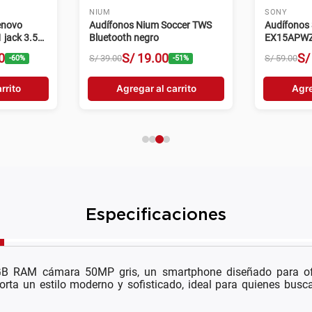
TCL
SAMSUNG
83A2 128GB
Tablet TCL A1 Plus 9445X1
Tablet Sa
128GB 6GB RAM 8MP gris
Lite 128G
plateado
0
S/
749
.
00
S/
799
.
00
S/
2409
.
00
-
17
%
-
6
%
rrito
Agregar al carrito
Agre
Especificaciones
 RAM cámara 50MP gris, un smartphone diseñado para ofre
orta un estilo moderno y sofisticado, ideal para quienes busc