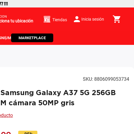
CIÓN
Inicia sesión
Tiendas
ciona tu ubicación
S
NIUM
MARKETPLACE
SKU
:
8806099053734
r Samsung Galaxy A37 5G 256GB
M cámara 50MP gris
roducto