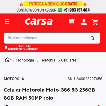
Buscar productos...
UBICACIÓN
:
Selecciona tu ubicación
Términos más buscados
1
.
celulares
Tecnologia
Telefonia
Celulares
2
.
moto
3
.
laptop
MOTOROLA
SKU
:
840023297656
4
.
apple
Celular Motorola Moto G86 5G 256GB
8GB RAM 50MP rojo