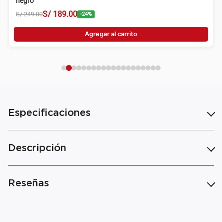
negro
S/
189
.
00
S/
249
.
00
-
24
%
Agregar al carrito
Especificaciones
Descripción
Reseñas