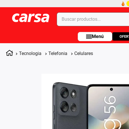
Buscar productos...
OFER
Términos más buscados
1
.
celulares
Tecnologia
Telefonia
Celulares
2
.
moto
3
.
laptop
4
.
apple