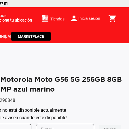
CIÓN
Inicia sesión
Tiendas
ciona tu ubicación
S
NIUM
MARKETPLACE
r Motorola Moto G56 5G 256GB 8GB
MP azul marino
290848
o no está disponible actualmente