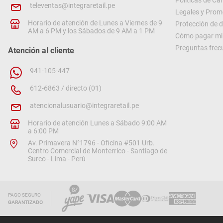
Políticas de C
televentas@integraretail.pe
Legales y Prom
Horario de atención de Lunes a Viernes de 9
Protección de 
AM a 6 PM y los Sábados de 9 AM a 1 PM
Cómo pagar mi 
Preguntas frec
Atención al cliente
941-105-447
612-6863 / directo (01)
atencionalusuario@integraretail.pe
Horario de atención Lunes a Sábado 9:00 AM
a 6:00 PM
Av. Primavera N°1796 - Oficina #501 Urb.
Centro Comercial de Monterrico - Santiago de
Surco - Lima - Perú
PAGO SEGURO
GARANTIZADO