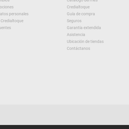
ambios
Catálogo del mes
ociones
Credialtoque
datos personales
Guía de compra
Credialtoque
Seguros
uentes
Garantía extendida
Asistencia
Ubicación de tiendas
Contáctanos