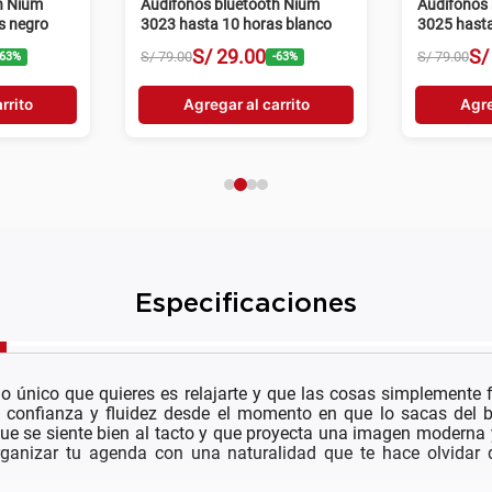
h Nium
Audífonos bluetooth Nium
Audífonos 
s negro
3023 hasta 10 horas blanco
3025 hasta
S/
29
.
00
S/
S/
79
.
00
S/
79
.
00
63
%
-
63
%
rrito
Agregar al carrito
Agre
Especificaciones
o único que quieres es relajarte y que las cosas simplemente
 confianza y fluidez desde el momento en que lo sacas del bo
 se siente bien al tacto y que proyecta una imagen moderna y pr
 organizar tu agenda con una naturalidad que te hace olvidar