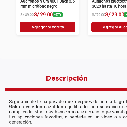
Audífonos Nium 4001 Jack 3.5
Audífonos bluetoot
mm micrófono negro
3023 hasta 10 hora
S/
29
.
00
S/
29
.
00
S/
89
.
00
S/
79
.
00
-
67
%
-
Agregar al carrito
Agregar al ca
Descripción
Seguramente te ha pasado que, después de un día largo, l
G56
en este tono azul tan equilibrado: una sensación de
complicada, sino más bien como ese accesorio personal que
tus aplicaciones favoritas, a perderte en un video o a
generación.