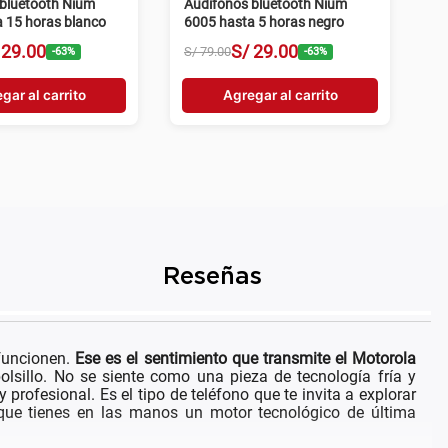
bluetooth Nium
Audífonos bluetooth Nium
 15 horas blanco
6005 hasta 5 horas negro
29
.
00
S/
29
.
00
S/
79
.
00
-
63
%
-
63
%
gar al carrito
Agregar al carrito
Reseñas
 funcionen.
Ese es el sentimiento que transmite el Motorola
lsillo. No se siente como una pieza de tecnología fría y
ofesional. Es el tipo de teléfono que te invita a explorar
 que tienes en las manos un motor tecnológico de última