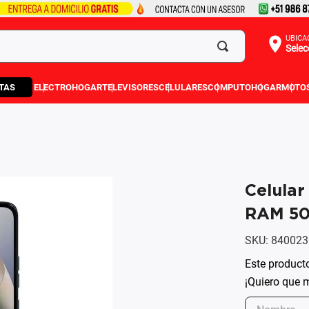
UBICA
Selec
TAS
ELECTROHOGAR
TELEVISORES
CELULARES
COMPUTO
HOGAR
MOTO
Celula
RAM 50
SKU
:
840023
Este product