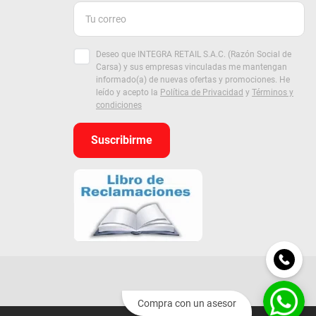
Deseo que INTEGRA RETAIL S.A.C. (Razón Social de
Carsa) y sus empresas vinculadas me mantengan
informado(a) de nuevas ofertas y promociones. He
leído y acepto la
Política de Privacidad
y
Términos y
condiciones
Suscribirme
Compra con un asesor