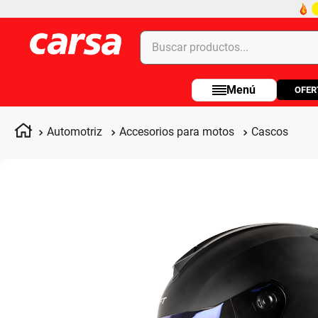
Buscar productos...
OFER
Términos más buscados
1
.
celulares
Automotriz
Accesorios para motos
Cascos
2
.
moto
3
.
laptop
4
.
apple