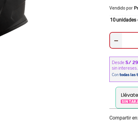
Vendido por
P
10
unidades 
－
Llévat
SIN TAR