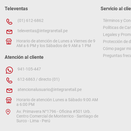
Televentas
Servicio al cli
(01) 612-6862
Términos y Con
Políticas de C
televentas@integraretail.pe
Legales y Prom
Horario de atención de Lunes a Viernes de 9
Protección de 
AM a 6 PM y los Sábados de 9 AM a 1 PM
Cómo pagar mi 
Preguntas frec
Atención al cliente
941-105-447
612-6863 / directo (01)
atencionalusuario@integraretail.pe
Horario de atención Lunes a Sábado 9:00 AM
a 6:00 PM
Av. Primavera N°1796 - Oficina #501 Urb.
Centro Comercial de Monterrico - Santiago de
Surco - Lima - Perú