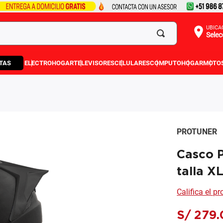
UBICA
Selec
TAS
ELECTROHOGAR
TELEVISORES
CELULARES
COMPUTO
HOGAR
MOTO
PROTUNER
Casco P
talla X
Califica el p
S/
279
.