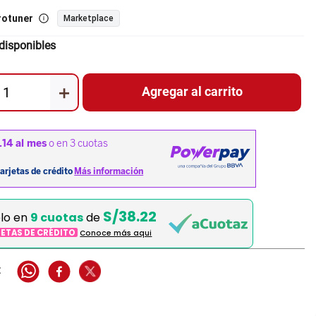
rotuner
Marketplace
disponibles
＋
Agregar al carrito
S/38.22
elo en
9 cuotas
de
JETAS DE CRÉDITO
Conoce más aqui