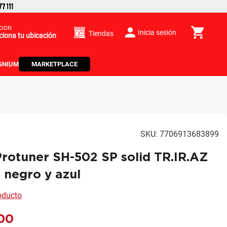
CIÓN
Inicia sesión
Tiendas
ciona tu ubicación
S
NIUM
MARKETPLACE
SKU
:
7706913683899
rotuner SH-502 SP solid TR.IR.AZ
L negro y azul
roducto
00